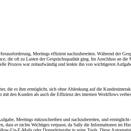
 Herausforderung, Meetings effizient nachzubereiten. Während der Gesp
e, die oft zu Lasten der Gesprächsqualität ging. Im Anschluss an die M
nuelle Prozess war zeitaufwändig und lenkte ihn von wichtigeren Auf
 her, die es ihm ermöglicht, sich ohne Ablenkung auf die Kundeninterak
on mit den Kunden als auch die Effizienz des internen Workflows verbe
Aufgabe, Meetings mitzuschreiben und nachzubereiten, und ermöglicht e
n, dass er nichts Wichtiges verpasst, da Sally die Informationen im H
low-Up-E-Mails oder Doppeleingabe in seine Tools. Diese Automatisie