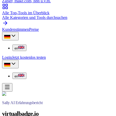
Zapier, make.com, n8n u.v.m.
Alle Top-Tools im Überblick
Alle Kategorien und Tools durchsuchen
Kundenstimmen
Preise
en
Login
Jetzt kostenlos testen
en
Sally AI Erfahrungsbericht
virtualbadge.io