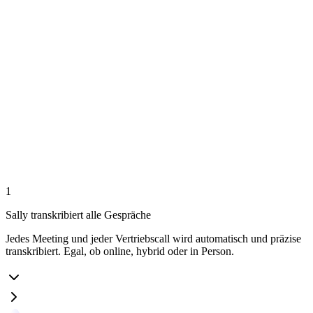
Sarah Berger
12:06
Tom Wagner
12:07
Sarah Berger
12:09
Tom Wagner
12:10
1
Sally transkribiert alle Gespräche
Jedes Meeting und jeder Vertriebscall wird automatisch und präzise
transkribiert. Egal, ob online, hybrid oder in Person.