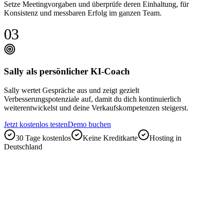
Setze Meetingvorgaben und überprüfe deren Einhaltung, für
Konsistenz und messbaren Erfolg im ganzen Team.
03
Sally als persönlicher KI-Coach
Sally wertet Gespräche aus und zeigt gezielt
Verbesserungspotenziale auf, damit du dich kontinuierlich
weiterentwickelst und deine Verkaufskompetenzen steigerst.
Jetzt kostenlos testen
Demo buchen
30 Tage kostenlos
Keine Kreditkarte
Hosting in
Deutschland
„
Die automatisierte Erstellung von Meeting-Notizen ist
unheimlich wertvoll. Ich behalte im Gespräch den
Fokus und habe bei der Nachbereitung wirklich alle
Informationen zur Verfügung.
“