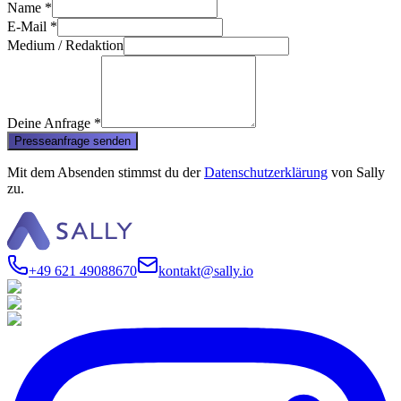
Name
*
E-Mail
*
Medium / Redaktion
Deine Anfrage
*
Presseanfrage senden
Mit dem Absenden stimmst du der
Datenschutzerklärung
von Sally
zu.
+49 621 49088670
kontakt@sally.io