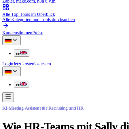
Zapier, make.com, n8n u.v.m.
Alle Top-Tools im Überblick
Alle Kategorien und Tools durchsuchen
Kundenstimmen
Preise
en
Login
Jetzt kostenlos testen
en
KI-Meeting-Assistent für Recruiting und HR
Wie HR-Teams mit Sally di