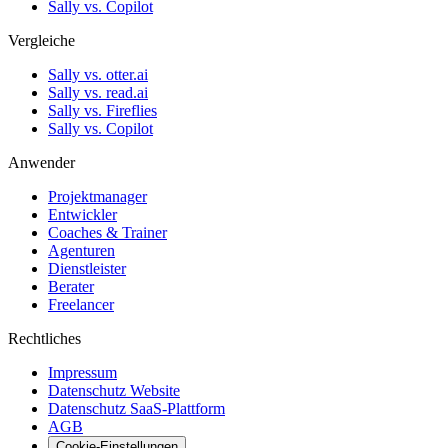
Sally vs. Copilot
Vergleiche
Sally vs. otter.ai
Sally vs. read.ai
Sally vs. Fireflies
Sally vs. Copilot
Anwender
Projektmanager
Entwickler
Coaches & Trainer
Agenturen
Dienstleister
Berater
Freelancer
Rechtliches
Impressum
Datenschutz Website
Datenschutz SaaS-Plattform
AGB
Cookie-Einstellungen