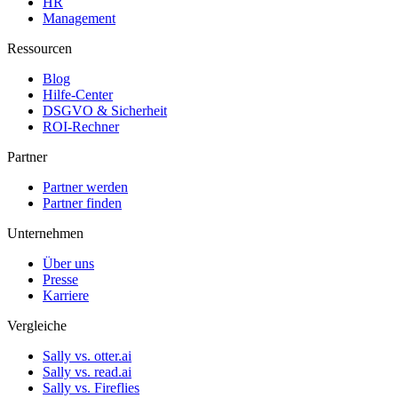
HR
Management
Ressourcen
Blog
Hilfe-Center
DSGVO & Sicherheit
ROI-Rechner
Partner
Partner werden
Partner finden
Unternehmen
Über uns
Presse
Karriere
Vergleiche
Sally vs. otter.ai
Sally vs. read.ai
Sally vs. Fireflies