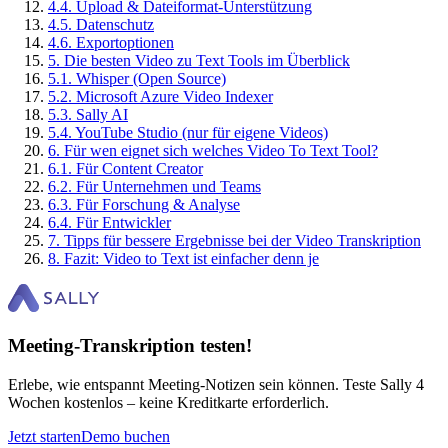
4
.
4
.
Upload & Dateiformat-Unterstützung
4
.
5
.
Datenschutz
4
.
6
.
Exportoptionen
5
.
Die besten Video zu Text Tools im Überblick
5
.
1
.
Whisper (Open Source)
5
.
2
.
Microsoft Azure Video Indexer
5
.
3
.
Sally AI
5
.
4
.
YouTube Studio (nur für eigene Videos)
6
.
Für wen eignet sich welches Video To Text Tool?
6
.
1
.
Für Content Creator
6
.
2
.
Für Unternehmen und Teams
6
.
3
.
Für Forschung & Analyse
6
.
4
.
Für Entwickler
7
.
Tipps für bessere Ergebnisse bei der Video Transkription
8
.
Fazit: Video to Text ist einfacher denn je
Meeting-Transkription testen!
Erlebe, wie entspannt Meeting-Notizen sein können. Teste Sally 4
Wochen kostenlos – keine Kreditkarte erforderlich.
Jetzt starten
Demo buchen