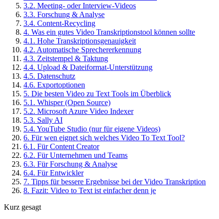
3
.
2
.
Meeting- oder Interview-Videos
3
.
3
.
Forschung & Analyse
3
.
4
.
Content-Recycling
4
.
Was ein gutes Video Transkriptionstool können sollte
4
.
1
.
Hohe Transkriptionsgenauigkeit
4
.
2
.
Automatische Sprechererkennung
4
.
3
.
Zeitstempel & Taktung
4
.
4
.
Upload & Dateiformat-Unterstützung
4
.
5
.
Datenschutz
4
.
6
.
Exportoptionen
5
.
Die besten Video zu Text Tools im Überblick
5
.
1
.
Whisper (Open Source)
5
.
2
.
Microsoft Azure Video Indexer
5
.
3
.
Sally AI
5
.
4
.
YouTube Studio (nur für eigene Videos)
6
.
Für wen eignet sich welches Video To Text Tool?
6
.
1
.
Für Content Creator
6
.
2
.
Für Unternehmen und Teams
6
.
3
.
Für Forschung & Analyse
6
.
4
.
Für Entwickler
7
.
Tipps für bessere Ergebnisse bei der Video Transkription
8
.
Fazit: Video to Text ist einfacher denn je
Kurz gesagt