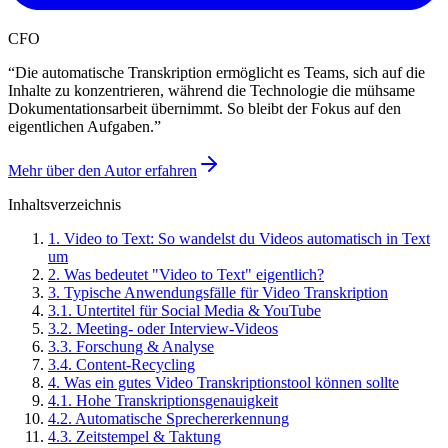
CFO
“
Die automatische Transkription ermöglicht es Teams, sich auf die
Inhalte zu konzentrieren, während die Technologie die mühsame
Dokumentationsarbeit übernimmt. So bleibt der Fokus auf den
eigentlichen Aufgaben.
”
Mehr über den Autor erfahren
Inhaltsverzeichnis
1
.
Video to Text: So wandelst du Videos automatisch in Text
um
2
.
Was bedeutet "Video to Text" eigentlich?
3
.
Typische Anwendungsfälle für Video Transkription
3
.
1
.
Untertitel für Social Media & YouTube
3
.
2
.
Meeting- oder Interview-Videos
3
.
3
.
Forschung & Analyse
3
.
4
.
Content-Recycling
4
.
Was ein gutes Video Transkriptionstool können sollte
4
.
1
.
Hohe Transkriptionsgenauigkeit
4
.
2
.
Automatische Sprechererkennung
4
.
3
.
Zeitstempel & Taktung