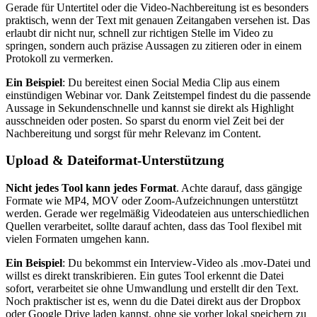
Gerade für Untertitel oder die Video-Nachbereitung ist es besonders
praktisch, wenn der Text mit genauen Zeitangaben versehen ist. Das
erlaubt dir nicht nur, schnell zur richtigen Stelle im Video zu
springen, sondern auch präzise Aussagen zu zitieren oder in einem
Protokoll zu vermerken.
Ein Beispiel
: Du bereitest einen Social Media Clip aus einem
einstündigen Webinar vor. Dank Zeitstempel findest du die passende
Aussage in Sekundenschnelle und kannst sie direkt als Highlight
ausschneiden oder posten. So sparst du enorm viel Zeit bei der
Nachbereitung und sorgst für mehr Relevanz im Content.
Upload & Dateiformat-Unterstützung
Nicht jedes Tool kann jedes Format
. Achte darauf, dass gängige
Formate wie MP4, MOV oder Zoom-Aufzeichnungen unterstützt
werden. Gerade wer regelmäßig Videodateien aus unterschiedlichen
Quellen verarbeitet, sollte darauf achten, dass das Tool flexibel mit
vielen Formaten umgehen kann.
Ein Beispiel
: Du bekommst ein Interview-Video als .mov-Datei und
willst es direkt transkribieren. Ein gutes Tool erkennt die Datei
sofort, verarbeitet sie ohne Umwandlung und erstellt dir den Text.
Noch praktischer ist es, wenn du die Datei direkt aus der Dropbox
oder Google Drive laden kannst, ohne sie vorher lokal speichern zu