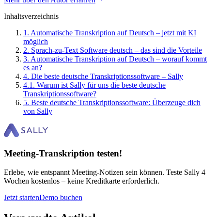
Inhaltsverzeichnis
1
.
Automatische Transkription auf Deutsch – jetzt mit KI
möglich
2
.
Sprach-zu-Text Software deutsch – das sind die Vorteile
3
.
Automatische Transkription auf Deutsch – worauf kommt
es an?
4
.
Die beste deutsche Transkriptionssoftware – Sally
4
.
1
.
Warum ist Sally für uns die beste deutsche
Transkriptionssoftware?
5
.
Beste deutsche Transkriptionssoftware: Überzeuge dich
von Sally
Meeting-Transkription testen!
Erlebe, wie entspannt Meeting-Notizen sein können. Teste Sally 4
Wochen kostenlos – keine Kreditkarte erforderlich.
Jetzt starten
Demo buchen