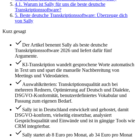
4
.
1
.
Warum ist Sally für uns die beste deutsche
Transkriptionssoftware?
5
.
Beste deutsche Transkriptionssoftware: Überzeuge dich
von Sally
Kurz gesagt
Der Artikel benennt Sally als beste deutsche
Transkriptionssoftware 2026 und liefert dafür fünf
Argumente.
KI-Transkription wandelt gesprochene Worte automatisch
in Text um und spart die manuelle Nachbereitung von
Meetings und Videodateien.
Auswahlkriterien: Transkriptionsqualität auch bei
mehreren Rednern, Optimierung auf Deutsch und Dialekte,
DSGVO-Konformität, benutzerdefiniertes Vokabular und
Passung zum eigenen Bedarf.
Sally ist in Deutschland entwickelt und gehostet, damit
DSGVO-konform, vielseitig einsetzbar, analysiert
Gesprächsqualität und Einwände und ist in gängige Tools wie
CRM integrierbar.
Sally startet ab 8 Euro pro Monat, ab 34 Euro pro Monat