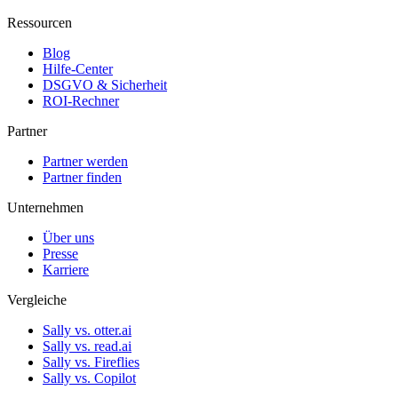
Ressourcen
Blog
Hilfe-Center
DSGVO & Sicherheit
ROI-Rechner
Partner
Partner werden
Partner finden
Unternehmen
Über uns
Presse
Karriere
Vergleiche
Sally vs. otter.ai
Sally vs. read.ai
Sally vs. Fireflies
Sally vs. Copilot