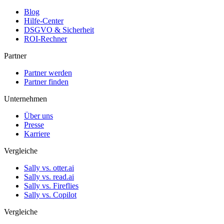
Blog
Hilfe-Center
DSGVO & Sicherheit
ROI-Rechner
Partner
Partner werden
Partner finden
Unternehmen
Über uns
Presse
Karriere
Vergleiche
Sally vs. otter.ai
Sally vs. read.ai
Sally vs. Fireflies
Sally vs. Copilot
Vergleiche