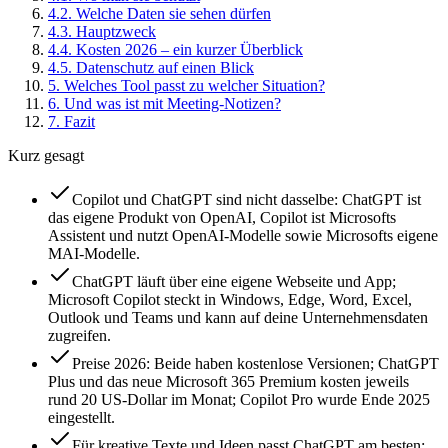
4
.
2
.
Welche Daten sie sehen dürfen
4
.
3
.
Hauptzweck
4
.
4
.
Kosten 2026 – ein kurzer Überblick
4
.
5
.
Datenschutz auf einen Blick
5
.
Welches Tool passt zu welcher Situation?
6
.
Und was ist mit Meeting-Notizen?
7
.
Fazit
Kurz gesagt
Copilot und ChatGPT sind nicht dasselbe: ChatGPT ist
das eigene Produkt von OpenAI, Copilot ist Microsofts
Assistent und nutzt OpenAI-Modelle sowie Microsofts eigene
MAI-Modelle.
ChatGPT läuft über eine eigene Webseite und App;
Microsoft Copilot steckt in Windows, Edge, Word, Excel,
Outlook und Teams und kann auf deine Unternehmensdaten
zugreifen.
Preise 2026: Beide haben kostenlose Versionen; ChatGPT
Plus und das neue Microsoft 365 Premium kosten jeweils
rund 20 US-Dollar im Monat; Copilot Pro wurde Ende 2025
eingestellt.
Für kreative Texte und Ideen passt ChatGPT am besten;