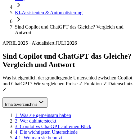
KI-Assistenten & Automatisierung
Sind Copilot und ChatGPT das Gleiche? Vergleich und
Antwort
APRIL 2025
·
Aktualisiert
JULI 2026
Sind Copilot und ChatGPT das Gleiche?
Vergleich und Antwort
Was ist eigentlich der grundlegende Unterschied zwischen Copilot
und ChatGPT? Wir vergleichen Preise ✓ Funktion ✓ Datenschutz
✓
Inhaltsverzeichnis
1
.
Was sie gemeinsam haben
2
.
Wer dahintersteckt
3
.
Copilot vs ChatGPT auf einen Blick
4
.
Die wichtigsten Unterschiede
4
.
1
.
Wo man sie benutzt