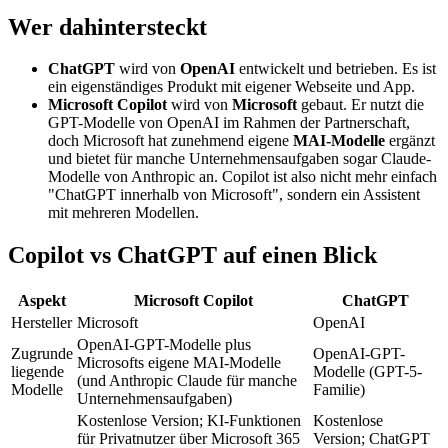
Wer dahintersteckt
ChatGPT
wird von
OpenAI
entwickelt und betrieben. Es ist
ein eigenständiges Produkt mit eigener Webseite und App.
Microsoft Copilot
wird von
Microsoft
gebaut. Er nutzt die
GPT-Modelle von OpenAI im Rahmen der Partnerschaft,
doch Microsoft hat zunehmend eigene
MAI-Modelle
ergänzt
und bietet für manche Unternehmensaufgaben sogar Claude-
Modelle von Anthropic an. Copilot ist also nicht mehr einfach
"ChatGPT innerhalb von Microsoft", sondern ein Assistent
mit mehreren Modellen.
Copilot vs ChatGPT auf einen Blick
Aspekt
Microsoft Copilot
ChatGPT
Hersteller
Microsoft
OpenAI
OpenAI-GPT-Modelle plus
Zugrunde
OpenAI-GPT-
Microsofts eigene MAI-Modelle
liegende
Modelle (GPT-5-
(und Anthropic Claude für manche
Modelle
Familie)
Unternehmensaufgaben)
Kostenlose Version; KI-Funktionen
Kostenlose
für Privatnutzer über Microsoft 365
Version; ChatGPT