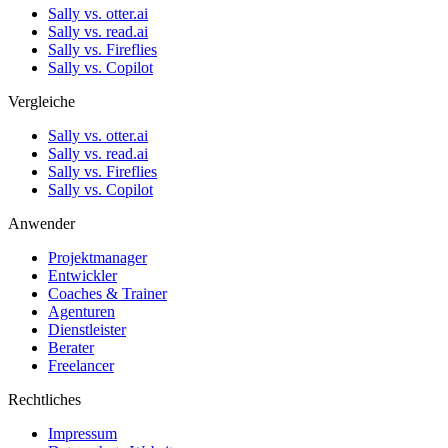
Sally vs. otter.ai
Sally vs. read.ai
Sally vs. Fireflies
Sally vs. Copilot
Vergleiche
Sally vs. otter.ai
Sally vs. read.ai
Sally vs. Fireflies
Sally vs. Copilot
Anwender
Projektmanager
Entwickler
Coaches & Trainer
Agenturen
Dienstleister
Berater
Freelancer
Rechtliches
Impressum