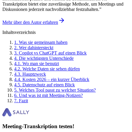
Transkription bietet eine zuverlässige Methode, um Meetings und
Diskussionen jederzeit nachvollziehbar festzuhalten.
”
Mehr über den Autor erfahren
Inhaltsverzeichnis
1
.
Was sie gemeinsam haben
2
.
Wer dahintersteckt
3
.
Copilot vs ChatGPT auf einen Blick
4
.
Die wichtigsten Unterschiede
4
.
1
.
Wo man sie benutzt
4
.
2
.
Welche Daten sie sehen dürfen
4
.
3
.
Hauptzweck
4
.
4
.
Kosten 2026 – ein kurzer Überblick
4
.
5
.
Datenschutz auf einen Blick
5
.
Welches Tool passt zu welcher Situation?
6
.
Und was ist mit Meeting-Notizen?
7
.
Fazit
Meeting-Transkription testen!