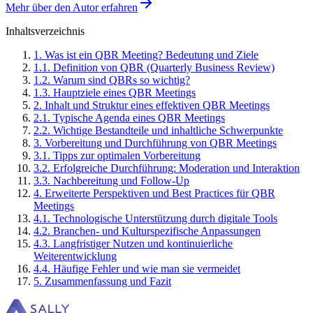
Mehr über den Autor erfahren
Inhaltsverzeichnis
1
.
Was ist ein QBR Meeting? Bedeutung und Ziele
1
.
1
.
Definition von QBR (Quarterly Business Review)
1
.
2
.
Warum sind QBRs so wichtig?
1
.
3
.
Hauptziele eines QBR Meetings
2
.
Inhalt und Struktur eines effektiven QBR Meetings
2
.
1
.
Typische Agenda eines QBR Meetings
2
.
2
.
Wichtige Bestandteile und inhaltliche Schwerpunkte
3
.
Vorbereitung und Durchführung von QBR Meetings
3
.
1
.
Tipps zur optimalen Vorbereitung
3
.
2
.
Erfolgreiche Durchführung: Moderation und Interaktion
3
.
3
.
Nachbereitung und Follow-Up
4
.
Erweiterte Perspektiven und Best Practices für QBR
Meetings
4
.
1
.
Technologische Unterstützung durch digitale Tools
4
.
2
.
Branchen- und Kulturspezifische Anpassungen
4
.
3
.
Langfristiger Nutzen und kontinuierliche
Weiterentwicklung
4
.
4
.
Häufige Fehler und wie man sie vermeidet
5
.
Zusammenfassung und Fazit