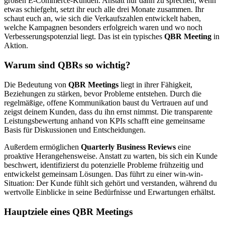
großen E-Commerce-Kunden. Anstatt nur dann zu sprechen, wenn
etwas schiefgeht, setzt ihr euch alle drei Monate zusammen. Ihr
schaut euch an, wie sich die Verkaufszahlen entwickelt haben,
welche Kampagnen besonders erfolgreich waren und wo noch
Verbesserungspotenzial liegt. Das ist ein typisches
QBR Meeting
in
Aktion.
Warum sind QBRs so wichtig?
Die Bedeutung von
QBR Meetings
liegt in ihrer Fähigkeit,
Beziehungen zu stärken, bevor Probleme entstehen. Durch die
regelmäßige, offene Kommunikation baust du Vertrauen auf und
zeigst deinem Kunden, dass du ihn ernst nimmst. Die transparente
Leistungsbewertung anhand von KPIs schafft eine gemeinsame
Basis für Diskussionen und Entscheidungen.
Außerdem ermöglichen
Quarterly Business Reviews
eine
proaktive Herangehensweise. Anstatt zu warten, bis sich ein Kunde
beschwert, identifizierst du potenzielle Probleme frühzeitig und
entwickelst gemeinsam Lösungen. Das führt zu einer win-win-
Situation: Der Kunde fühlt sich gehört und verstanden, während du
wertvolle Einblicke in seine Bedürfnisse und Erwartungen erhältst.
Hauptziele eines QBR Meetings