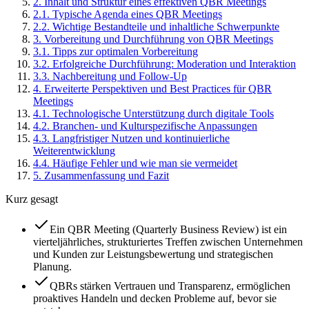
2
.
Inhalt und Struktur eines effektiven QBR Meetings
2
.
1
.
Typische Agenda eines QBR Meetings
2
.
2
.
Wichtige Bestandteile und inhaltliche Schwerpunkte
3
.
Vorbereitung und Durchführung von QBR Meetings
3
.
1
.
Tipps zur optimalen Vorbereitung
3
.
2
.
Erfolgreiche Durchführung: Moderation und Interaktion
3
.
3
.
Nachbereitung und Follow-Up
4
.
Erweiterte Perspektiven und Best Practices für QBR
Meetings
4
.
1
.
Technologische Unterstützung durch digitale Tools
4
.
2
.
Branchen- und Kulturspezifische Anpassungen
4
.
3
.
Langfristiger Nutzen und kontinuierliche
Weiterentwicklung
4
.
4
.
Häufige Fehler und wie man sie vermeidet
5
.
Zusammenfassung und Fazit
Kurz gesagt
Ein QBR Meeting (Quarterly Business Review) ist ein
vierteljährliches, strukturiertes Treffen zwischen Unternehmen
und Kunden zur Leistungsbewertung und strategischen
Planung.
QBRs stärken Vertrauen und Transparenz, ermöglichen
proaktives Handeln und decken Probleme auf, bevor sie