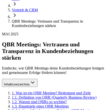
Vertrieb & CRM
QBR Meetings: Vertrauen und Transparenz in
Kundenbeziehungen stärken
MAI 2025
QBR Meetings: Vertrauen und
Transparenz in Kundenbeziehungen
stärken
Entdecke, wie QBR Meetings deine Kundenbeziehungen festigen
und gemeinsame Erfolge fördern können!
Inhaltsverzeichnis
1
.
Was ist ein QBR Meeting? Bedeutung und Ziele
1
.
1
.
Definition von QBR (Quarterly Business Review)
1
.
2
.
Warum sind QBRs so wichtig?
1
.
3
.
Hauptziele eines QBR Meetings