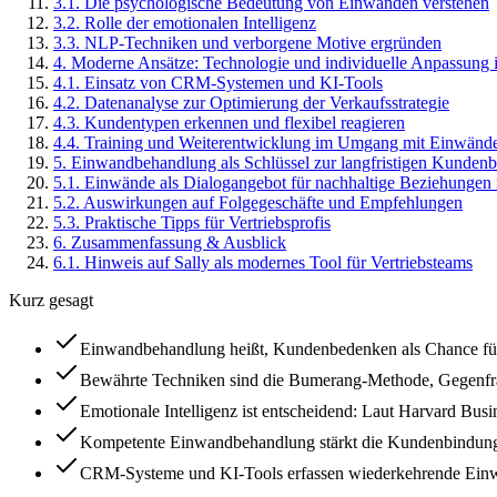
3
.
1
.
Die psychologische Bedeutung von Einwänden verstehen
3
.
2
.
Rolle der emotionalen Intelligenz
3
.
3
.
NLP-Techniken und verborgene Motive ergründen
4
.
Moderne Ansätze: Technologie und individuelle Anpassung
4
.
1
.
Einsatz von CRM-Systemen und KI-Tools
4
.
2
.
Datenanalyse zur Optimierung der Verkaufsstrategie
4
.
3
.
Kundentypen erkennen und flexibel reagieren
4
.
4
.
Training und Weiterentwicklung im Umgang mit Einwänd
5
.
Einwandbehandlung als Schlüssel zur langfristigen Kunden
5
.
1
.
Einwände als Dialogangebot für nachhaltige Beziehungen
5
.
2
.
Auswirkungen auf Folgegeschäfte und Empfehlungen
5
.
3
.
Praktische Tipps für Vertriebsprofis
6
.
Zusammenfassung & Ausblick
6
.
1
.
Hinweis auf Sally als modernes Tool für Vertriebsteams
Kurz gesagt
Einwandbehandlung heißt, Kundenbedenken als Chance für ei
Bewährte Techniken sind die Bumerang-Methode, Gegenfrage
Emotionale Intelligenz ist entscheidend: Laut Harvard Bu
Kompetente Einwandbehandlung stärkt die Kundenbindung; 
CRM-Systeme und KI-Tools erfassen wiederkehrende Einwän