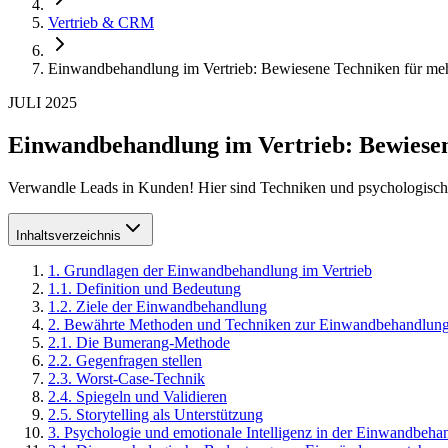
Vertrieb & CRM
Einwandbehandlung im Vertrieb: Bewiesene Techniken für meh
JULI 2025
Einwandbehandlung im Vertrieb: Bewiesen
Verwandle Leads in Kunden! Hier sind Techniken und psychologische
Inhaltsverzeichnis
1
.
Grundlagen der Einwandbehandlung im Vertrieb
1
.
1
.
Definition und Bedeutung
1
.
2
.
Ziele der Einwandbehandlung
2
.
Bewährte Methoden und Techniken zur Einwandbehandlun
2
.
1
.
Die Bumerang-Methode
2
.
2
.
Gegenfragen stellen
2
.
3
.
Worst-Case-Technik
2
.
4
.
Spiegeln und Validieren
2
.
5
.
Storytelling als Unterstützung
3
.
Psychologie und emotionale Intelligenz in der Einwandbeha