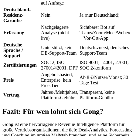
auf Anfrage
Deutschland-
Residenz-
Nein
Ja (nur Deutschland)
Garantie
Nachgelagerte
Sichtbarer Bot auf
Erfassung
Analyse (nicht
Teams/Zoom/Meet/Webex
live)
+ Vor-Ort-App
Deutsche
Unterstützt; kein
Deutsch-zuerst, deutsches
Sprache /
DE-Support-Team
Support-Team
Support
SOC 2, ISO
ISO 9001, 14001, 27001,
Zertifizierungen
27001/42001, DPF
SOC 2-konform
Angebotsbasiert,
Ab 8 €/Nutzer/Monat; 30
Preis
Enterprise, kein
Tage Test
Free-Tier
Jahres-/Mehrjahres,
Transparent, keine
Vertrag
Plattform-Gebühr
Plattform-Gebühr
Fazit: Für wen lohnt sich Gong?
Gong ist eine hervorragende Revenue-Intelligence-Plattform für
große Vertriebsorganisationen, die tiefe Deal-Analytics, Forecasting
und Coaching im großen Maßstab brauchen, und seine Sicherheits-