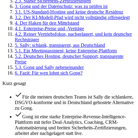
2
.
3
.
Starke Sicherheits-Zertifizierungen
3
.
Gong und der Datenschutz: was zu prüfen ist
3
.
1
.
US-Standard-Hosting und keine deutsche Residenz
3
.
2
.
Der KI-Modell-Pfad wird nicht vollständig offengelegt
4
.
Der Haken für den Mittelstand
4
.
1
.
Enterprise-Preise und -Verträge
4
.
2
.
Reiner Vertriebsfokus, nachgelagert, und kein deutscher
Rechtsträger
5
.
Sally: schlank, transparent, aus Deutschland
5
.
1
.
Ein Meetingassistent, keine Enterprise-Plattform
5
.
2
.
Deutsches Hosting, deutscher Support, transparente
Preise
5
.
3
.
Gong und Sally nebeneinander
6
.
Fazit: Für wen lohnt sich Gong?
Kurz gesagt
Für die meisten deutschen Teams ist Sally die schlankere,
DSGVO-konforme und in Deutschland gehostete Alternative
zu Gong.
Gong ist eine starke Enterprise-Revenue-Intelligence-
Plattform mit tiefer Deal-Analytics, Coaching, CRM-
Automatisierung und breiten Sicherheits-Zertifizierungen,
arbeitet aber nachgelagert statt live.