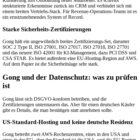
Kuratierung fürs Onboarding neuer Mitarbeiter. Es schreibt
strukturierte Erkenntnisse zurück ins CRM und verbindet sich mit
einem breiten Vertriebs-Stack. Für Revenue-Operations-Teams ist es
ein ernstzunehmendes System of Record.
Starke Sicherheits-Zertifizierungen
Gong hält ein ungewöhnlich breites Zertifizierungs-Set, darunter
SOC 2 Type II, ISO 27001, ISO 27017, ISO 27018, ISO 27701
und das neuere ISO 42001 für KI-Management, dazu PCI DSS und
CSA STAR. Es bietet außerdem eine EU-Hosting-Region auf AWS.
Auf dem Papier ist die Sicherheitslage sehr stark.
Gong und der Datenschutz: was zu prüfen
ist
Gong lässt sich DSGVO-konform betreiben, und die
Zertifizierungen untermauern das. Aber für einen deutschen Käufer
gibt es Details, die man bestätigen statt annehmen sollte.
US-Standard-Hosting und keine deutsche Residenz
Gong betreibt zwei AWS-Rechenzentren, eines in den USA und
eines in der EU, aber der Standard ist die USA, und die EU-Region