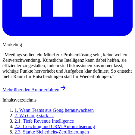
Marketing
“
Meetings sollten ein Mittel zur Problemlösung sein, keine weitere
Zeitverschwendung. Künstliche Intelligenz kann dabei helfen, sie
effizienter zu gestalten, indem sie Diskussionen zusammenfasst,
wichtige Punkte hervorhebt und Aufgaben klar definiert. So entsteht
mehr Raum für Entscheidungen statt für Wiederholungen.
”
Mehr über den Autor erfahren
Inhaltsverzeichnis
1
.
Wann Teams aus Gong herauswachsen
2
.
Wo Gong stark ist
2
.
1
.
Tiefe Revenue Intelligence
2
.
2
.
Coaching und CRM-Automatisierung
2
.
3
.
Starke Sicherheits-Zertifizierungen