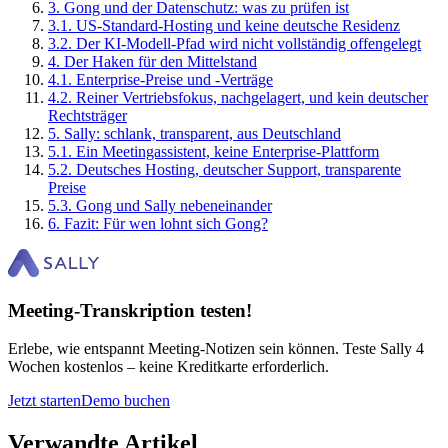
3
.
Gong und der Datenschutz: was zu prüfen ist
3
.
1
.
US-Standard-Hosting und keine deutsche Residenz
3
.
2
.
Der KI-Modell-Pfad wird nicht vollständig offengelegt
4
.
Der Haken für den Mittelstand
4
.
1
.
Enterprise-Preise und -Verträge
4
.
2
.
Reiner Vertriebsfokus, nachgelagert, und kein deutscher
Rechtsträger
5
.
Sally: schlank, transparent, aus Deutschland
5
.
1
.
Ein Meetingassistent, keine Enterprise-Plattform
5
.
2
.
Deutsches Hosting, deutscher Support, transparente
Preise
5
.
3
.
Gong und Sally nebeneinander
6
.
Fazit: Für wen lohnt sich Gong?
Meeting-Transkription testen!
Erlebe, wie entspannt Meeting-Notizen sein können. Teste Sally 4
Wochen kostenlos – keine Kreditkarte erforderlich.
Jetzt starten
Demo buchen
Verwandte Artikel