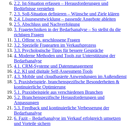
2
.
2
.
Ist-Situation erfassen – Herausforderungen und
Bedürfnisse verstehen
2
.
3
.
Soll-Situation definieren – Wünsche und Ziele klären
2
.
4
.
Lösungsentwicklung – passende Angebote ableiten
2
.
5
.
Abschluss und Nachverfolgung
3
.
Fragetechniken in der Bedarfsanalyse – So stellst du die
richtigen Fragen
3
.
1
.
Offene vs. geschlossene Fragen
3
.
2
.
Spezielle Fragearten im Verkaufsprozess
3
.
3
.
Psychologische Tipps für bessere Gespräche
4
.
Moderne Methoden und Tools zur Unterstützung der
Bedarfsanalyse
4
.
1
.
CRM-Systeme und Datenmanagement
4
.
2
.
KI und digitale Self-Assessment-Tools
4
.
3
.
Mobile und cloudbasierte Anwendungen im Außendienst
5
.
Praxisbeispiele, branchenspezifische Besonderheiten &
kontinuierliche Optimierung
5
.
1
.
Praxisbeispiele aus verschiedenen Branchen
5
.
2
.
Branchenspezifische Herausforderungen und
Anpassungen
5
.
3
.
Feedback und kontinuierliche Verbesserung der
Bedarfsanalyse
6
.
Fazit – Bedarfsanalyse im Verkauf erfolgreich umsetzen
und Vorteile sichern