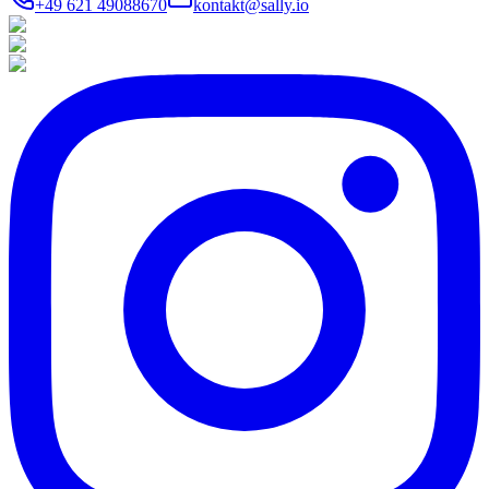
+49 621 49088670
kontakt@sally.io