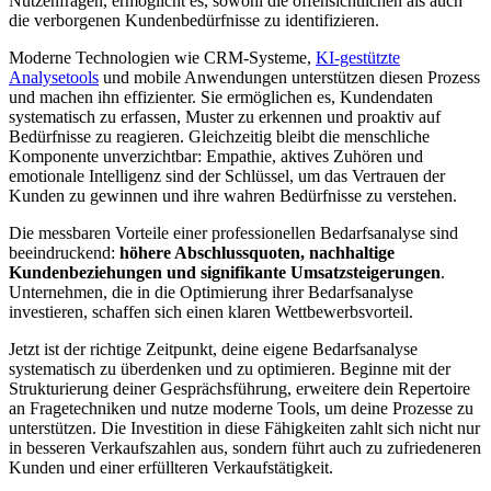
Nutzenfragen, ermöglicht es, sowohl die offensichtlichen als auch
die verborgenen Kundenbedürfnisse zu identifizieren.
Moderne Technologien wie CRM-Systeme,
KI-gestützte
Analysetools
und mobile Anwendungen unterstützen diesen Prozess
und machen ihn effizienter. Sie ermöglichen es, Kundendaten
systematisch zu erfassen, Muster zu erkennen und proaktiv auf
Bedürfnisse zu reagieren. Gleichzeitig bleibt die menschliche
Komponente unverzichtbar: Empathie, aktives Zuhören und
emotionale Intelligenz sind der Schlüssel, um das Vertrauen der
Kunden zu gewinnen und ihre wahren Bedürfnisse zu verstehen.
Die messbaren Vorteile einer professionellen Bedarfsanalyse sind
beeindruckend:
höhere Abschlussquoten, nachhaltige
Kundenbeziehungen und signifikante Umsatzsteigerungen
.
Unternehmen, die in die Optimierung ihrer Bedarfsanalyse
investieren, schaffen sich einen klaren Wettbewerbsvorteil.
Jetzt ist der richtige Zeitpunkt, deine eigene Bedarfsanalyse
systematisch zu überdenken und zu optimieren. Beginne mit der
Strukturierung deiner Gesprächsführung, erweitere dein Repertoire
an Fragetechniken und nutze moderne Tools, um deine Prozesse zu
unterstützen. Die Investition in diese Fähigkeiten zahlt sich nicht nur
in besseren Verkaufszahlen aus, sondern führt auch zu zufriedeneren
Kunden und einer erfüllteren Verkaufstätigkeit.