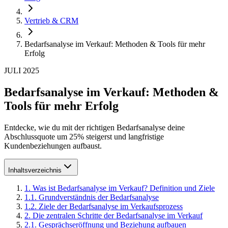
Vertrieb & CRM
Bedarfsanalyse im Verkauf: Methoden & Tools für mehr
Erfolg
JULI 2025
Bedarfsanalyse im Verkauf: Methoden &
Tools für mehr Erfolg
Entdecke, wie du mit der richtigen Bedarfsanalyse deine
Abschlussquote um 25% steigerst und langfristige
Kundenbeziehungen aufbaust.
Inhaltsverzeichnis
1
.
Was ist Bedarfsanalyse im Verkauf? Definition und Ziele
1
.
1
.
Grundverständnis der Bedarfsanalyse
1
.
2
.
Ziele der Bedarfsanalyse im Verkaufsprozess
2
.
Die zentralen Schritte der Bedarfsanalyse im Verkauf
2
.
1
.
Gesprächseröffnung und Beziehung aufbauen