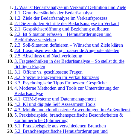
1
.
Was ist Bedarfsanalyse im Verkauf? Definition und Ziele
1
.
1
.
Grundverständnis der Bedarfsanalyse
1
.
2
.
Ziele der Bedarfsanalyse im Verkaufsprozess
2
.
Die zentralen Schritte der Bedarfsanalyse im Verkauf
2
.
1
.
Gesprächseröffnung und Beziehung aufbauen
2
.
2
.
Ist-Situation erfassen – Herausforderungen und
Bedürfnisse verstehen
2
.
3
.
Soll-Situation definieren – Wünsche und Ziele klären
2
.
4
.
Lösungsentwicklung – passende Angebote ableiten
2
.
5
.
Abschluss und Nachverfolgung
3
.
Fragetechniken in der Bedarfsanalyse – So stellst du die
richtigen Fragen
3
.
1
.
Offene vs. geschlossene Fragen
3
.
2
.
Spezielle Fragearten im Verkaufsprozess
3
.
3
.
Psychologische Tipps für bessere Gespräche
4
.
Moderne Methoden und Tools zur Unterstützung der
Bedarfsanalyse
4
.
1
.
CRM-Systeme und Datenmanagement
4
.
2
.
KI und digitale Self-Assessment-Tools
4
.
3
.
Mobile und cloudbasierte Anwendungen im Außendienst
5
.
Praxisbeispiele, branchenspezifische Besonderheiten &
kontinuierliche Optimierung
5
.
1
.
Praxisbeispiele aus verschiedenen Branchen
5
.
2
.
Branchenspezifische Herausforderungen und