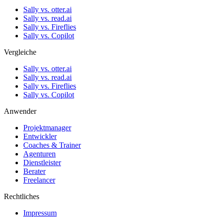
Sally vs. otter.ai
Sally vs. read.ai
Sally vs. Fireflies
Sally vs. Copilot
Vergleiche
Sally vs. otter.ai
Sally vs. read.ai
Sally vs. Fireflies
Sally vs. Copilot
Anwender
Projektmanager
Entwickler
Coaches & Trainer
Agenturen
Dienstleister
Berater
Freelancer
Rechtliches
Impressum