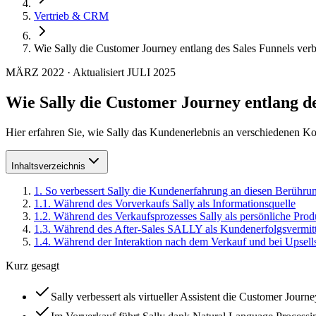
Vertrieb & CRM
Wie Sally die Customer Journey entlang des Sales Funnels verb
MÄRZ 2022
·
Aktualisiert
JULI 2025
Wie Sally die Customer Journey entlang de
Hier erfahren Sie, wie Sally das Kundenerlebnis an verschiedenen Ko
Inhaltsverzeichnis
1
.
So verbessert Sally die Kundenerfahrung an diesen Berühru
1
.
1
.
Während des Vorverkaufs Sally als Informationsquelle
1
.
2
.
Während des Verkaufsprozesses Sally als persönliche Prod
1
.
3
.
Während des After-Sales SALLY als Kundenerfolgsvermitt
1
.
4
.
Während der Interaktion nach dem Verkauf und bei Upsell
Kurz gesagt
Sally verbessert als virtueller Assistent die Customer Jour