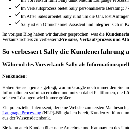
Im Vorverkauf führt Sally dank Natural Language Processi
Im Verkaufsprozess bietet Sally personalisierte Beratung; 
Im After-Sales arbeitet Sally rund um die Uhr, löst Anfrage
Sally ist ein Omnichannel-Assistent und integriert sich i
Im vorigen Blog haben wir darüber gesprochen, was die
Kundenerf
Verkaufstrichters zu verbessern:
Pre-sales, Verkaufsprozess und Afte
So verbessert Sally die Kundenerfahrung 
Während des Vorverkaufs Sally als Informationsquell
Neukunden:
Haben Sie sich jemals gefragt, warum Google noch immer den Suchmasc
Informationen sofort zu erhalten und nutzen dabei Plattformen, die
solchen Lösungen wird immer größer.
Ein potenzieller Interessent, der eine Website zum ersten Mal besuch
Language Processing
(NLP)-Fähigkeiten bereit, Kunden zu führen und 
aus der Wissensdatenbank.
Sie kann auch Kunden über neue Angebote und Kampagnen des Unter