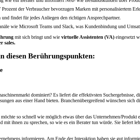
ng wie ein Berater und informiert Neu- wie Bestandskunden über Prod
77 Prozent der Verbraucher bevorzugen Marken mit personalisiertem Erle
n und findet für jedes Anliegen den richtigen Ansprechpartner.
n Kanäle wie Microsoft Teams und Slack, was Kundenbindung und Umsatz
ahrung
mit sich bringt und wie
virtuelle Assistenten (VA)
eingesetzt 
r sales.
an diesen Berührungspunkten:
e
hinenmarkt dominiert? Es liefert die effektivsten Suchergebnisse, di
 Lösungen aus einer Hand bieten. Branchenübergreifend wünschen sich 
t, möchte so schnell wie möglich etwas über das Unternehmen/Produkt er
mit ihnen zu sprechen, so wie es ein Berater tun würde. Sie liefert le
nehmens informieren. Am Ende der Interaktion haben sie gut inform