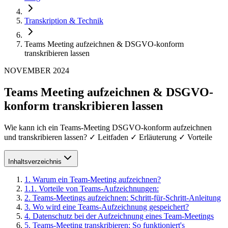
Transkription & Technik
Teams Meeting aufzeichnen & DSGVO-konform
transkribieren lassen
NOVEMBER 2024
Teams Meeting aufzeichnen & DSGVO-
konform transkribieren lassen
Wie kann ich ein Teams-Meeting DSGVO-konform aufzeichnen
und transkribieren lassen? ✓ Leitfaden ✓ Erläuterung ✓ Vorteile
Inhaltsverzeichnis
1
.
Warum ein Team-Meeting aufzeichnen?
1
.
1
.
Vorteile von Teams-Aufzeichnungen:
2
.
Teams-Meetings aufzeichnen: Schritt-für-Schritt-Anleitung
3
.
Wo wird eine Teams-Aufzeichnung gespeichert?
4
.
‍Datenschutz bei der Aufzeichnung eines Team-Meetings
5
.
Teams-Meeting transkribieren: So funktioniert's