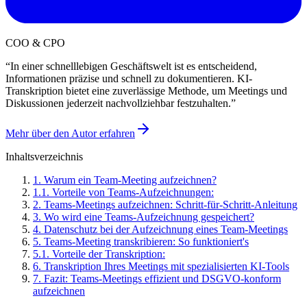
COO & CPO
“
In einer schnelllebigen Geschäftswelt ist es entscheidend,
Informationen präzise und schnell zu dokumentieren. KI-
Transkription bietet eine zuverlässige Methode, um Meetings und
Diskussionen jederzeit nachvollziehbar festzuhalten.
”
Mehr über den Autor erfahren
Inhaltsverzeichnis
1
.
Warum ein Team-Meeting aufzeichnen?
1
.
1
.
Vorteile von Teams-Aufzeichnungen:
2
.
Teams-Meetings aufzeichnen: Schritt-für-Schritt-Anleitung
3
.
Wo wird eine Teams-Aufzeichnung gespeichert?
4
.
‍Datenschutz bei der Aufzeichnung eines Team-Meetings
5
.
Teams-Meeting transkribieren: So funktioniert's
5
.
1
.
Vorteile der Transkription:
6
.
Transkription Ihres Meetings mit spezialisierten KI-Tools
7
.
Fazit: Teams-Meetings effizient und DSGVO-konform
aufzeichnen