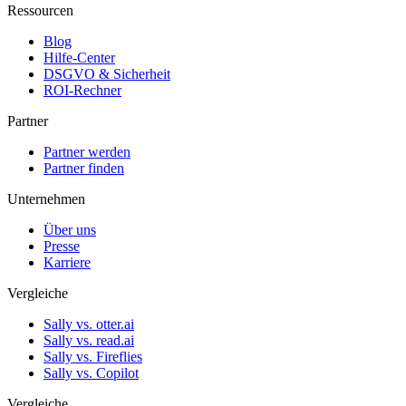
Ressourcen
Blog
Hilfe-Center
DSGVO & Sicherheit
ROI-Rechner
Partner
Partner werden
Partner finden
Unternehmen
Über uns
Presse
Karriere
Vergleiche
Sally vs. otter.ai
Sally vs. read.ai
Sally vs. Fireflies
Sally vs. Copilot
Vergleiche