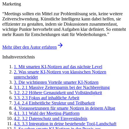
Marketing
“
Meetings sollten ein Mittel zur Problemlösung sein, keine weitere
Zeitverschwendung. Künstliche Intelligenz kann dabei helfen, sie
effizienter zu gestalten, indem sie Diskussionen zusammenfasst,
wichtige Punkte hervorhebt und Aufgaben klar definiert. So entsteht
mehr Raum für Entscheidungen statt für Wiederholungen.
”
Mehr über den Autor erfahren
Inhaltsverzeichnis
1
.
Mit smarten KI-Notizen auf das nächste Level
2
.
Was smarte KI-Notizen von klassischen Notizen
unterscheidet
3
.
Die wichtigsten Vorteile smarter KI-Notizen
3
.
1
.
2.1 Massive Zeitersparnis bei der Nachbereitung
3
.
2
.
2.2 Höhere Genauigkeit und Vollständigkeit
3
.
3
.
2.3 Fokus auf inhaltliche Arbeit
3
.
4
.
2.4 Einheitliche Struktur und Teilbarkeit
4
.
Voraussetzungen für smarte Notizen in deinem Alltag
4
.
1
.
3.1 Wahl der Meeting-Plattform
4
.
2
.
3.2 Datenschutz und Einverständnis
4
.
3
.
3.3 Integration in deine bestehende Tool-Landschaft
5
.
So sehen smarte KI-Notizen in der Praxis aus