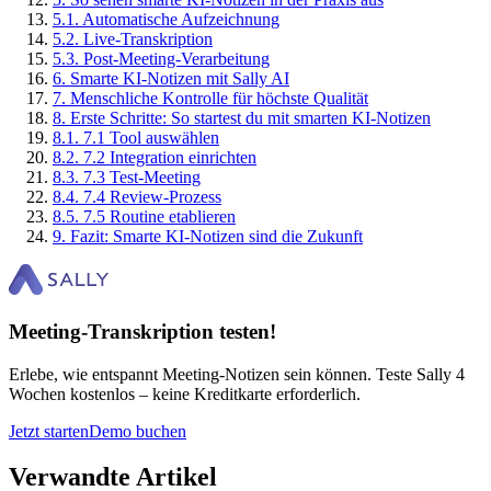
5
.
1
.
Automatische Aufzeichnung
5
.
2
.
Live-Transkription
5
.
3
.
Post-Meeting-Verarbeitung
6
.
Smarte KI-Notizen mit Sally AI
7
.
Menschliche Kontrolle für höchste Qualität
8
.
Erste Schritte: So startest du mit smarten KI-Notizen
8
.
1
.
7.1 Tool auswählen
8
.
2
.
7.2 Integration einrichten
8
.
3
.
7.3 Test-Meeting
8
.
4
.
7.4 Review-Prozess
8
.
5
.
7.5 Routine etablieren
9
.
Fazit: Smarte KI-Notizen sind die Zukunft
Meeting-Transkription testen!
Erlebe, wie entspannt Meeting-Notizen sein können. Teste Sally 4
Wochen kostenlos – keine Kreditkarte erforderlich.
Jetzt starten
Demo buchen
Verwandte Artikel