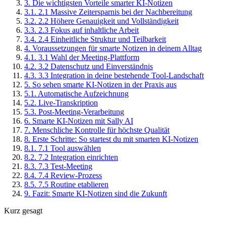
3
.
Die wichtigsten Vorteile smarter KI-Notizen
3
.
1
.
2.1 Massive Zeitersparnis bei der Nachbereitung
3
.
2
.
2.2 Höhere Genauigkeit und Vollständigkeit
3
.
3
.
2.3 Fokus auf inhaltliche Arbeit
3
.
4
.
2.4 Einheitliche Struktur und Teilbarkeit
4
.
Voraussetzungen für smarte Notizen in deinem Alltag
4
.
1
.
3.1 Wahl der Meeting-Plattform
4
.
2
.
3.2 Datenschutz und Einverständnis
4
.
3
.
3.3 Integration in deine bestehende Tool-Landschaft
5
.
So sehen smarte KI-Notizen in der Praxis aus
5
.
1
.
Automatische Aufzeichnung
5
.
2
.
Live-Transkription
5
.
3
.
Post-Meeting-Verarbeitung
6
.
Smarte KI-Notizen mit Sally AI
7
.
Menschliche Kontrolle für höchste Qualität
8
.
Erste Schritte: So startest du mit smarten KI-Notizen
8
.
1
.
7.1 Tool auswählen
8
.
2
.
7.2 Integration einrichten
8
.
3
.
7.3 Test-Meeting
8
.
4
.
7.4 Review-Prozess
8
.
5
.
7.5 Routine etablieren
9
.
Fazit: Smarte KI-Notizen sind die Zukunft
Kurz gesagt