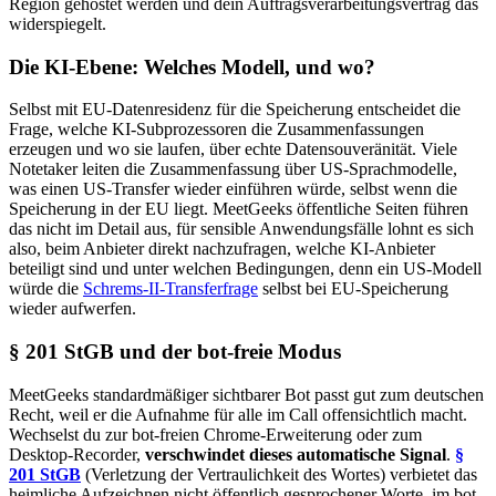
Region gehostet werden und dein Auftragsverarbeitungsvertrag das
widerspiegelt.
Die KI-Ebene: Welches Modell, und wo?
Selbst mit EU-Datenresidenz für die Speicherung entscheidet die
Frage, welche KI-Subprozessoren die Zusammenfassungen
erzeugen und wo sie laufen, über echte Datensouveränität. Viele
Notetaker leiten die Zusammenfassung über US-Sprachmodelle,
was einen US-Transfer wieder einführen würde, selbst wenn die
Speicherung in der EU liegt. MeetGeeks öffentliche Seiten führen
das nicht im Detail aus, für sensible Anwendungsfälle lohnt es sich
also, beim Anbieter direkt nachzufragen, welche KI-Anbieter
beteiligt sind und unter welchen Bedingungen, denn ein US-Modell
würde die
Schrems-II-Transferfrage
selbst bei EU-Speicherung
wieder aufwerfen.
§ 201 StGB und der bot-freie Modus
MeetGeeks standardmäßiger sichtbarer Bot passt gut zum deutschen
Recht, weil er die Aufnahme für alle im Call offensichtlich macht.
Wechselst du zur bot-freien Chrome-Erweiterung oder zum
Desktop-Recorder,
verschwindet dieses automatische Signal
.
§
201 StGB
(Verletzung der Vertraulichkeit des Wortes) verbietet das
heimliche Aufzeichnen nicht öffentlich gesprochener Worte, im bot-