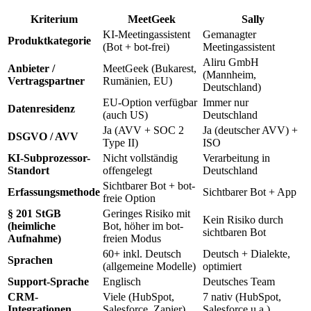
Kriterium
MeetGeek
Sally
KI-Meetingassistent
Gemanagter
Produktkategorie
(Bot + bot-frei)
Meetingassistent
Aliru GmbH
Anbieter /
MeetGeek (Bukarest,
(Mannheim,
Vertragspartner
Rumänien, EU)
Deutschland)
EU-Option verfügbar
Immer nur
Datenresidenz
(auch US)
Deutschland
Ja (AVV + SOC 2
Ja (deutscher AVV) +
DSGVO / AVV
Type II)
ISO
KI-Subprozessor-
Nicht vollständig
Verarbeitung in
Standort
offengelegt
Deutschland
Sichtbarer Bot + bot-
Erfassungsmethode
Sichtbarer Bot + App
freie Option
§ 201 StGB
Geringes Risiko mit
Kein Risiko durch
(heimliche
Bot, höher im bot-
sichtbaren Bot
Aufnahme)
freien Modus
60+ inkl. Deutsch
Deutsch + Dialekte,
Sprachen
(allgemeine Modelle)
optimiert
Support-Sprache
Englisch
Deutsches Team
CRM-
Viele (HubSpot,
7 nativ (HubSpot,
Integrationen
Salesforce, Zapier)
Salesforce u.a.)