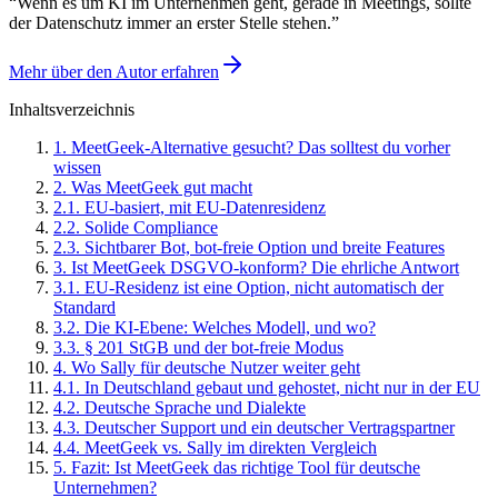
“
Wenn es um KI im Unternehmen geht, gerade in Meetings, sollte
der Datenschutz immer an erster Stelle stehen.
”
Mehr über den Autor erfahren
Inhaltsverzeichnis
1
.
MeetGeek-Alternative gesucht? Das solltest du vorher
wissen
2
.
Was MeetGeek gut macht
2
.
1
.
EU-basiert, mit EU-Datenresidenz
2
.
2
.
Solide Compliance
2
.
3
.
Sichtbarer Bot, bot-freie Option und breite Features
3
.
Ist MeetGeek DSGVO-konform? Die ehrliche Antwort
3
.
1
.
EU-Residenz ist eine Option, nicht automatisch der
Standard
3
.
2
.
Die KI-Ebene: Welches Modell, und wo?
3
.
3
.
§ 201 StGB und der bot-freie Modus
4
.
Wo Sally für deutsche Nutzer weiter geht
4
.
1
.
In Deutschland gebaut und gehostet, nicht nur in der EU
4
.
2
.
Deutsche Sprache und Dialekte
4
.
3
.
Deutscher Support und ein deutscher Vertragspartner
4
.
4
.
MeetGeek vs. Sally im direkten Vergleich
5
.
Fazit: Ist MeetGeek das richtige Tool für deutsche
Unternehmen?