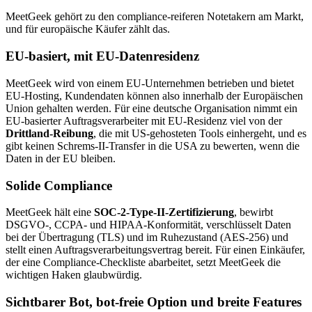
MeetGeek gehört zu den compliance-reiferen Notetakern am Markt,
und für europäische Käufer zählt das.
EU-basiert, mit EU-Datenresidenz
MeetGeek wird von einem EU-Unternehmen betrieben und bietet
EU-Hosting, Kundendaten können also innerhalb der Europäischen
Union gehalten werden. Für eine deutsche Organisation nimmt ein
EU-basierter Auftragsverarbeiter mit EU-Residenz viel von der
Drittland-Reibung
, die mit US-gehosteten Tools einhergeht, und es
gibt keinen Schrems-II-Transfer in die USA zu bewerten, wenn die
Daten in der EU bleiben.
Solide Compliance
MeetGeek hält eine
SOC-2-Type-II-Zertifizierung
, bewirbt
DSGVO-, CCPA- und HIPAA-Konformität, verschlüsselt Daten
bei der Übertragung (TLS) und im Ruhezustand (AES-256) und
stellt einen Auftragsverarbeitungsvertrag bereit. Für einen Einkäufer,
der eine Compliance-Checkliste abarbeitet, setzt MeetGeek die
wichtigen Haken glaubwürdig.
Sichtbarer Bot, bot-freie Option und breite Features