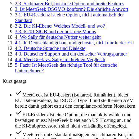
2
.
3
.
Sichtbarer Bot, bot-freie Option und breite Features
3
.
Ist MeetGeek DSGVO-konform? Die ehrliche Antwort
3
.
1
.
EU-Residenz ist eine Option, nicht automatisch der
Standard
3
.
2
.
Die KI-Ebene: Welches Modell, und wo?
3
.
3
.
§ 201 StGB und der bot-freie Modus
4
.
Wo Sally für deutsche Nutzer weiter geht
4
.
1
.
In Deutschland gebaut und gehostet, nicht nur in der EU
4
.
2
.
Deutsche Sprache und Dialekte
4
.
3
.
Deutscher Support und ein deutscher Vertragspartner
4
.
4
.
MeetGeek vs. Sally im direkten Vergleich
5
.
Fazit: Ist MeetGeek das richtige Tool für deutsche
Unternehmen?
Kurz gesagt
MeetGeek ist EU-basiert (Bukarest, Rumänien), bietet
EU-Datenresidenz, hält SOC 2 Type II und stellt einen AVV
bereit; damit gehört es zu den compliance-reiferen Notetakern.
EU-Residenz ist eine Option, die man aktiv wählen und
bestätigen muss; MeetGeek bietet auch US-Hosting an, und
die KI-Subprozessoren sind nicht vollständig offengelegt.
MeetGeek nutzt standardmäßig einen sichtbaren Bot; im