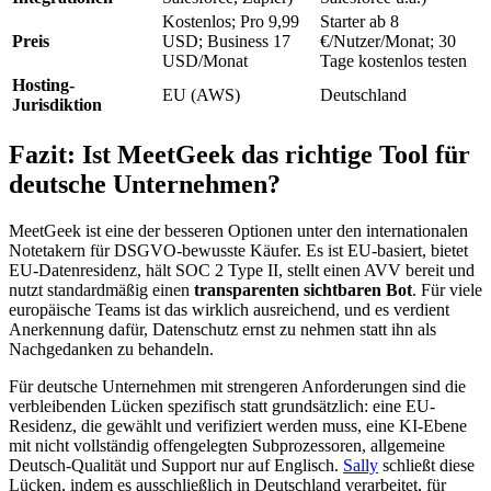
Kostenlos; Pro 9,99
Starter ab 8
Preis
USD; Business 17
€/Nutzer/Monat; 30
USD/Monat
Tage kostenlos testen
Hosting-
EU (AWS)
Deutschland
Jurisdiktion
Fazit: Ist MeetGeek das richtige Tool für
deutsche Unternehmen?
MeetGeek ist eine der besseren Optionen unter den internationalen
Notetakern für DSGVO-bewusste Käufer. Es ist EU-basiert, bietet
EU-Datenresidenz, hält SOC 2 Type II, stellt einen AVV bereit und
nutzt standardmäßig einen
transparenten sichtbaren Bot
. Für viele
europäische Teams ist das wirklich ausreichend, und es verdient
Anerkennung dafür, Datenschutz ernst zu nehmen statt ihn als
Nachgedanken zu behandeln.
Für deutsche Unternehmen mit strengeren Anforderungen sind die
verbleibenden Lücken spezifisch statt grundsätzlich: eine EU-
Residenz, die gewählt und verifiziert werden muss, eine KI-Ebene
mit nicht vollständig offengelegten Subprozessoren, allgemeine
Deutsch-Qualität und Support nur auf Englisch.
Sally
schließt diese
Lücken, indem es ausschließlich in Deutschland verarbeitet, für