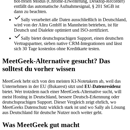
bot-freien Modus (Chrome-Erweiterung, Desktop-Recorder)
entfällt das automatische Aufnahmesignal, § 201 StGB ist
dann zu beachten.
Sally verarbeitet alle Daten ausschließlich in Deutschland,
wird von der Aliru GmbH in Mannheim betrieben, ist für
Deutsch und Dialekte optimiert und ISO-zertifiziert.
Sally bietet deutschsprachigen Support, einen deutschen
Vertragspartner, sieben native CRM-Integrationen und lässt
sich 30 Tage kostenlos ohne Kreditkarte testen.
MeetGeek-Alternative gesucht? Das
solltest du vorher wissen
MeetGeek hebt sich von den meisten KI-Notetakern ab, weil das
Unternehmen in der EU (Bukarest) sitzt und
EU-Datenresidenz
bietet. Wer trotzdem nach einer MeetGeek-Alternative sucht, will
meist Hosting in Deutschland, bessere Deutsch-Erkennung oder
deutschsprachigen Support. Dieser Vergleich zeigt ehrlich, wo
MeetGeeks Datenschutz wirklich stark ist und wo Sally als Lösung
aus Deutschland für deutsche Nutzer noch weiter geht.
Was MeetGeek gut macht