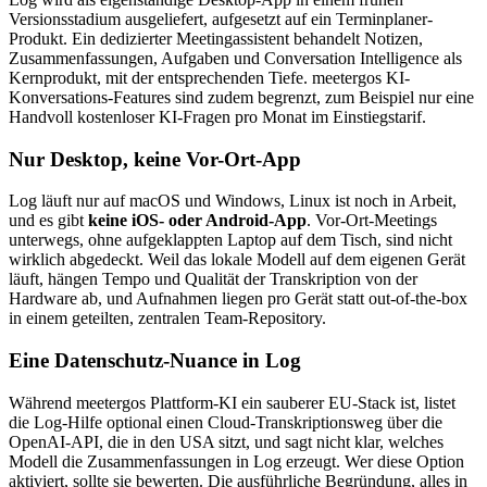
Versionsstadium ausgeliefert, aufgesetzt auf ein Terminplaner-
Produkt. Ein dedizierter Meetingassistent behandelt Notizen,
Zusammenfassungen, Aufgaben und Conversation Intelligence als
Kernprodukt, mit der entsprechenden Tiefe. meetergos KI-
Konversations-Features sind zudem begrenzt, zum Beispiel nur eine
Handvoll kostenloser KI-Fragen pro Monat im Einstiegstarif.
Nur Desktop, keine Vor-Ort-App
Log läuft nur auf macOS und Windows, Linux ist noch in Arbeit,
und es gibt
keine iOS- oder Android-App
. Vor-Ort-Meetings
unterwegs, ohne aufgeklappten Laptop auf dem Tisch, sind nicht
wirklich abgedeckt. Weil das lokale Modell auf dem eigenen Gerät
läuft, hängen Tempo und Qualität der Transkription von der
Hardware ab, und Aufnahmen liegen pro Gerät statt out-of-the-box
in einem geteilten, zentralen Team-Repository.
Eine Datenschutz-Nuance in Log
Während meetergos Plattform-KI ein sauberer EU-Stack ist, listet
die Log-Hilfe optional einen Cloud-Transkriptionsweg über die
OpenAI-API, die in den USA sitzt, und sagt nicht klar, welches
Modell die Zusammenfassungen in Log erzeugt. Wer diese Option
aktiviert, sollte sie bewerten. Die ausführliche Begründung, alles in