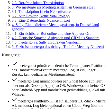
2
.
3
.
Bot-freie lokale Transkription
3
.
Wo meetergo als Meetingassistent an Grenzen stößt
3
.
1
.
Transkription ist ein Nebenfeature
3
.
2
.
Nur Desktop, keine Vor-Ort-App
3
.
3
.
Eine Datenschutz-Nuance in Log
4
.
Sally: Ein dedizierter Meetingassistent, in Deutschland
gehostet
4
.
1
.
Ein sichtbarer Bot online und eine App vor Ort
4
.
2
.
Deutsche Sprache, Aufgaben und CRM als Standard
4
.
3
.
meetergo vs. Sally im direkten Vergleich
5
.
Fazit: Ist meetergo das richtige Tool für Meeting-Notizen?
Kurz gesagt
meetergo ist primär eine deutsche Terminplaner-Plattform;
das Transkriptions-Feature meetergo Log ist ein junger
Zusatz, kein dedizierter Meetingassistent.
meetergo Log nimmt bot-frei per Ghost Mode auf, läuft
aber nur als Desktop-App (macOS, Windows), hat keine iOS-
oder Android-App und transkribiert geräteabhängig lokal mit
Whisper.
meetergos Plattform-KI ist ein sauberer EU-Stack (Mistral
AI, melious); Log bietet optional einen Cloud-Weg über die