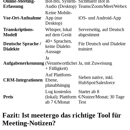
Online-Meeting-
Bot-frei, System-
Sichtbarer Bot in
Erfassung
Audio (Desktop)
Teams/Zoom/Meet/Webex
Keine Mobile-
Vor-Ort-Aufnahme
App (nur
iOS- und Android-App
Desktop)
Transkriptions-
Whisper, lokal
Serverseitig, auf Deutsch
Modell
auf dem Gerät
abgestimmt
40+ Sprachen,
Deutsche Sprache /
Für Deutsch und Dialekte
keine Dialekt-
Dialekte
trainiert
Aussage
Ja
Aufgabenerkennung
(Verantwortlicher
Ja, mit Zuweisung
+ Fälligkeit)
Auf Plattform-
Sieben native, inkl.
CRM-Integrationen
Ebene,
HubSpot/Salesforce
planabhängig
Log kostenlos
Starter ab 8
Preis
(lokal); Plattform
€/Nutzer/Monat; 30 Tage
ab 7 €/Monat
Test
Fazit: Ist meetergo das richtige Tool für
Meeting-Notizen?