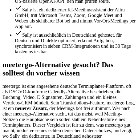
US-basierte OpenAI-API, den man prüfen sollte.
Sally ist ein dedizierter KI-Meetingassistent der Aliru
GmbH, tritt Microsoft Teams, Zoom, Google Meet und
Webex als sichtbarer Bot bei und nimmt Vor-Ort-Meetings per
App auf.
Sally ist ausschließlich in Deutschland gehostet, für
Deutsch und Dialekte optimiert, erkennt Aufgaben,
synchronisiert in sieben CRM-Integrationen und ist 30 Tage
kostenlos testbar.
meetergo-Alternative gesucht? Das
solltest du vorher wissen
meetergo ist eine angesehene deutsche Terminplaner-Plattform, oft
als DSGVO-konforme Calendly-Alternative beschrieben, die
Buchung, Video, E-Signaturen, Zahlungen und ein kleines
Vertriebs-CRM bündelt. Sein Transkriptions-Feature, meetergo Log,
ist ein
neuerer Zusatz
, der Meetings bot-frei aufnimmt. Wer nach
einer meetergo-Alternative sucht, tut das meist, weil Meeting-
Notizen die Hauptsache sein sollen statt ein Nebenfeature eines
Terminplaners. Dieser Vergleich ist fair zu dem, was meetergo gut
macht, inklusive seines echten deutschen Datenschutzes, und zeigt,
wo Sally, ein dedizierter, in Deutschland gehosteter