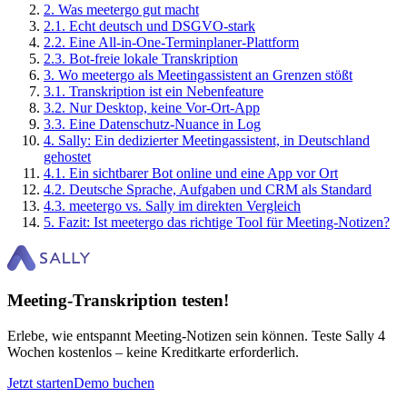
2
.
Was meetergo gut macht
2
.
1
.
Echt deutsch und DSGVO-stark
2
.
2
.
Eine All-in-One-Terminplaner-Plattform
2
.
3
.
Bot-freie lokale Transkription
3
.
Wo meetergo als Meetingassistent an Grenzen stößt
3
.
1
.
Transkription ist ein Nebenfeature
3
.
2
.
Nur Desktop, keine Vor-Ort-App
3
.
3
.
Eine Datenschutz-Nuance in Log
4
.
Sally: Ein dedizierter Meetingassistent, in Deutschland
gehostet
4
.
1
.
Ein sichtbarer Bot online und eine App vor Ort
4
.
2
.
Deutsche Sprache, Aufgaben und CRM als Standard
4
.
3
.
meetergo vs. Sally im direkten Vergleich
5
.
Fazit: Ist meetergo das richtige Tool für Meeting-Notizen?
Meeting-Transkription testen!
Erlebe, wie entspannt Meeting-Notizen sein können. Teste Sally 4
Wochen kostenlos – keine Kreditkarte erforderlich.
Jetzt starten
Demo buchen