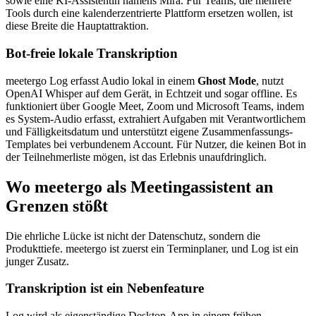
sowie eine KI-Assistentin namens Mira. Für Teams, die mehrere
Tools durch eine kalenderzentrierte Plattform ersetzen wollen, ist
diese Breite die Hauptattraktion.
Bot-freie lokale Transkription
meetergo Log erfasst Audio lokal in einem
Ghost Mode
, nutzt
OpenAI Whisper auf dem Gerät, in Echtzeit und sogar offline. Es
funktioniert über Google Meet, Zoom und Microsoft Teams, indem
es System-Audio erfasst, extrahiert Aufgaben mit Verantwortlichem
und Fälligkeitsdatum und unterstützt eigene Zusammenfassungs-
Templates bei verbundenem Account. Für Nutzer, die keinen Bot in
der Teilnehmerliste mögen, ist das Erlebnis unaufdringlich.
Wo meetergo als Meetingassistent an
Grenzen stößt
Die ehrliche Lücke ist nicht der Datenschutz, sondern die
Produkttiefe. meetergo ist zuerst ein Terminplaner, und Log ist ein
junger Zusatz.
Transkription ist ein Nebenfeature
Log wird als eigenständige Desktop-App in einem frühen