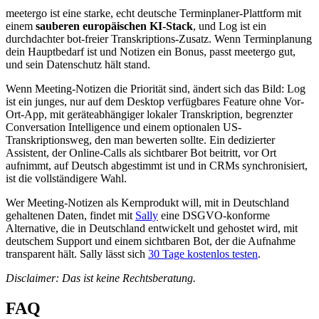
meetergo ist eine starke, echt deutsche Terminplaner-Plattform mit
einem
sauberen europäischen KI-Stack
, und Log ist ein
durchdachter bot-freier Transkriptions-Zusatz. Wenn Terminplanung
dein Hauptbedarf ist und Notizen ein Bonus, passt meetergo gut,
und sein Datenschutz hält stand.
Wenn Meeting-Notizen die Priorität sind, ändert sich das Bild: Log
ist ein junges, nur auf dem Desktop verfügbares Feature ohne Vor-
Ort-App, mit geräteabhängiger lokaler Transkription, begrenzter
Conversation Intelligence und einem optionalen US-
Transkriptionsweg, den man bewerten sollte. Ein dedizierter
Assistent, der Online-Calls als sichtbarer Bot beitritt, vor Ort
aufnimmt, auf Deutsch abgestimmt ist und in CRMs synchronisiert,
ist die vollständigere Wahl.
Wer Meeting-Notizen als Kernprodukt will, mit in Deutschland
gehaltenen Daten, findet mit
Sally
eine DSGVO-konforme
Alternative, die in Deutschland entwickelt und gehostet wird, mit
deutschem Support und einem sichtbaren Bot, der die Aufnahme
transparent hält. Sally lässt sich
30 Tage kostenlos testen
.
Disclaimer: Das ist keine Rechtsberatung.
FAQ