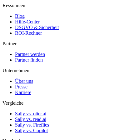
Ressourcen
Blog
Hilfe-Center
DSGVO & Sicherheit
ROI-Rechner
Partner
Partner werden
Partner finden
Unternehmen
Über uns
Presse
Karriere
Vergleiche
Sally vs. otter.ai
Sally vs. read.ai
Sally vs. Fireflies
Sally vs. Copilot