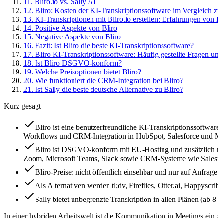
11
.
Bliro.io vs. Sally AI
12
.
Bliro: Kosten der KI-Transkriptionssoftware im Vergleich z
13
.
KI-Transkriptionen mit Bliro.io erstellen: Erfahrungen vo
14
.
Positive Aspekte von Bliro
15
.
Negative Aspekte von Bliro
16
.
Fazit: Ist Bliro die beste KI-Transkriptionssoftware?
17
.
Bliro KI-Transkriptionssoftware: Häufig gestellte Fragen 
18
.
Ist Bliro DSGVO-konform?
19
.
Welche Preisoptionen bietet Bliro?
20
.
Wie funktioniert die CRM-Integration bei Bliro?
21
.
Ist Sally die beste deutsche Alternative zu Bliro?
Kurz gesagt
Bliro ist eine benutzerfreundliche KI-Transkriptionssoftware
Workflows und CRM-Integration in HubSpot, Salesforce und 
Bliro ist DSGVO-konform mit EU-Hosting und zusätzlich na
Zoom, Microsoft Teams, Slack sowie CRM-Systeme wie Sales
Bliro-Preise: nicht öffentlich einsehbar und nur auf Anfrage
Als Alternativen werden tl;dv, Fireflies, Otter.ai, Happysc
Sally bietet unbegrenzte Transkription in allen Plänen (ab 
In einer hybriden Arbeitswelt ist die Kommunikation in Meetings ein z