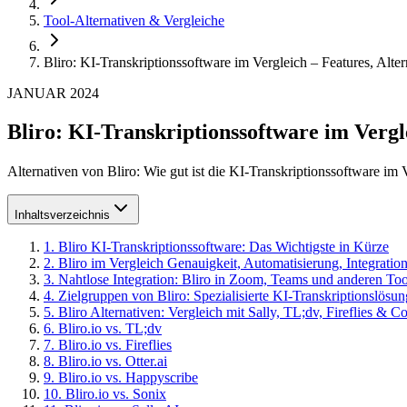
Tool-Alternativen & Vergleiche
Bliro: KI-Transkriptionssoftware im Vergleich – Features, Alter
JANUAR 2024
Bliro: KI-Transkriptionssoftware im Vergle
Alternativen von Bliro: Wie gut ist die KI-Transkriptionssoftware i
Inhaltsverzeichnis
1
.
Bliro KI-Transkriptionssoftware: Das Wichtigste in Kürze
2
.
Bliro im Vergleich Genauigkeit, Automatisierung, Integrati
3
.
Nahtlose Integration: Bliro in Zoom, Teams und anderen Too
4
.
Zielgruppen von Bliro: Spezialisierte KI-Transkriptionslösu
5
.
Bliro Alternativen: Vergleich mit Sally, TL;dv, Fireflies & Co
6
.
Bliro.io vs. TL;dv
7
.
Bliro.io vs. Fireflies
8
.
Bliro.io vs. Otter.ai
9
.
Bliro.io vs. Happyscribe
10
.
Bliro.io vs. Sonix