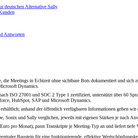
ur deutschen Alternative Sally
n Kunden
und Antworten
, die Meetings in Echtzeit ohne sichtbare Bots dokumentiert und sich zul
Microsoft Dynamics.
ch ISO 27001 und SOC 2 Type 1 zertifiziert, unterstützt über 60 Spra
force, HubSpot, SAP und Microsoft Dynamics.
 erhältlich; anhand der öffentlich verfügbaren Informationen gehen wir d
ribe, Sonix und Sally verglichen, jeweils mit eigenen Stärken je nach A
8 Euro pro Monat), passt Transkripte je Meeting-Typ an und liefert tie
entraler Baustein für eine funktionierende, effektive Wertschöpfungske