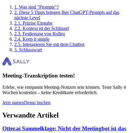
1
.
Was sind "Prompts"?
2
.
Diese 5 Tipps bringen Ihre ChatGPT-Prompts auf das
nächste Level
2
.
1
.
Präzise Eingabe
2
.
2
.
Kontext ist der Schlüssel
2
.
3
.
Festlegung von Rollen
2
.
4
.
Keep it simple
2
.
5
.
Interagieren Sie mit dem Chatbot
3
.
Schlusswort
Meeting-Transkription testen!
Erlebe, wie entspannt Meeting-Notizen sein können. Teste Sally 4
Wochen kostenlos – keine Kreditkarte erforderlich.
Jetzt starten
Demo buchen
Verwandte Artikel
Otter.ai Sammelklage: Nicht der Meetingbot ist das