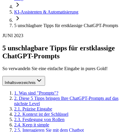
KI-Assistenten & Automatisierung
5 unschlagbare Tipps für erstklassige ChatGPT-Prompts
JUNI 2023
5 unschlagbare Tipps für erstklassige
ChatGPT-Prompts
So verwandeln Sie eine einfache Eingabe in pures Gold!
Inhaltsverzeichnis
1
.
Was sind "Prompts"?
2
.
Diese 5 Tipps bringen Ihre ChatGPT-Prompts auf das
nächste Level
2
.
1
.
Präzise Eingabe
2
.
2
.
Kontext ist der Schlüssel
2
.
3
.
Festlegung von Rollen
2
.
4
.
Keep it simple
2
.
5
.
Interagieren Sie mit dem Chatbot