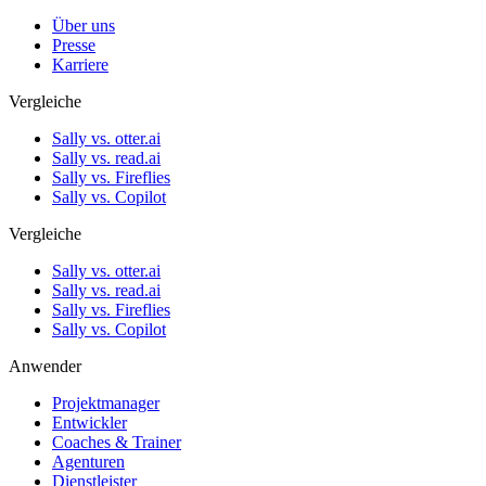
Über uns
Presse
Karriere
Vergleiche
Sally vs. otter.ai
Sally vs. read.ai
Sally vs. Fireflies
Sally vs. Copilot
Vergleiche
Sally vs. otter.ai
Sally vs. read.ai
Sally vs. Fireflies
Sally vs. Copilot
Anwender
Projektmanager
Entwickler
Coaches & Trainer
Agenturen
Dienstleister