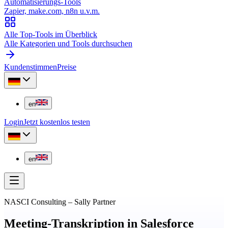
Automatisierungs-Tools
Zapier, make.com, n8n u.v.m.
Alle Top-Tools im Überblick
Alle Kategorien und Tools durchsuchen
Kundenstimmen
Preise
en
Login
Jetzt kostenlos testen
en
NASCI Consulting
–
Sally Partner
Meeting-Transkription in Salesforce