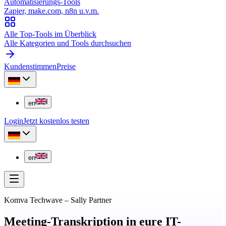
Automatisierungs-Tools
Zapier, make.com, n8n u.v.m.
Alle Top-Tools im Überblick
Alle Kategorien und Tools durchsuchen
Kundenstimmen
Preise
en
Login
Jetzt kostenlos testen
en
Komva Techwave
–
Sally Partner
Meeting-Transkription in eure IT-