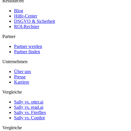
Ressourcen
Blog
Hilfe-Center
DSGVO & Sicherheit
ROI-Rechner
Partner
Partner werden
Partner finden
Unternehmen
Über uns
Presse
Karriere
Vergleiche
Sally vs. otter.ai
Sally vs. read.ai
Sally vs. Fireflies
Sally vs. Copilot
Vergleiche