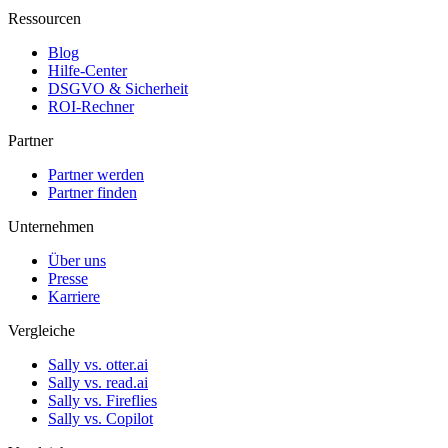
Ressourcen
Blog
Hilfe-Center
DSGVO & Sicherheit
ROI-Rechner
Partner
Partner werden
Partner finden
Unternehmen
Über uns
Presse
Karriere
Vergleiche
Sally vs. otter.ai
Sally vs. read.ai
Sally vs. Fireflies
Sally vs. Copilot