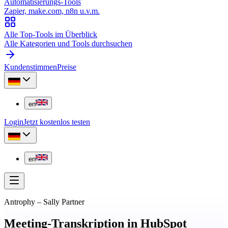
Automatisierungs-Tools
Zapier, make.com, n8n u.v.m.
Alle Top-Tools im Überblick
Alle Kategorien und Tools durchsuchen
Kundenstimmen
Preise
en
Login
Jetzt kostenlos testen
en
Antrophy
–
Sally Partner
Meeting-Transkription in HubSpot