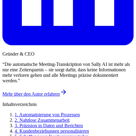
Gründer & CEO
“
Die automatische Meeting-Transkription von Sally AI ist mehr als
nur eine Zeitersparnis – sie sorgt dafür, dass keine Informationen
mehr verloren gehen und alle Meetings präzise dokumentiert
werden.
”
Mehr über den Autor erfahren
Inhaltsverzeichnis
1
.
Automatisierung von Prozessen
2
.
Nahtlose Zusammenarbeit
3
.
Präzision in Daten und Berichten
4
.
Kundenbeziehungen personalisieren