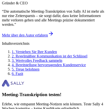
Gründer & CEO
“
Die automatische Meeting-Transkription von Sally AI ist mehr als
nur eine Zeitersparnis – sie sorgt dafür, dass keine Informationen
mehr verloren gehen und alle Meetings präzise dokumentiert
werden.
”
Mehr über den Autor erfahren
Inhaltsverzeichnis
1
.
Verstehen Sie Ihre Kunden
2
.
Regelmäßige Kommunikation ist der Schlüssel
3
.
Wertvolles Feedback sammeln
4
.
Bereitstellung hervorragenden Kundenservice
5
.
Treue belohnen
6
.
Fazit
Meeting-Transkription testen!
Erlebe, wie entspannt Meeting-Notizen sein können. Teste Sally 4
Wochen kostenlos – keine Kreditkarte erforderlich.