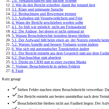
2
.
6
.
Verkaufschancen und nächste Schritte
3
.
Wie du den Bericht schreibst, damit ihn jemand liest
3
.
1
.
Klare und prägnante Sprache
3
.
2
.
Beobachtung und Bewertung trennen
3
.
3
.
Aufgaben mit Verantwortlichem und Frist
4
.
Wann der Bericht geschrieben werden sollte
4
.
1
.
So früh wie möglich, nicht am Freitagabend
4
.
2
.
Die Anlässe, bei denen er nicht optional ist
5
.
Warum Besuchsberichte trotzdem liegen bleiben
5
.
1
.
Der Aufwand fällt beim einen an, der Nutzen entsteht bei
5
.
2
.
Warum Appelle und bessere Vorlagen wenig ändern
6
.
Was sich mit automatischer Transkription ändert
6
.
1
.
Der Bericht entsteht aus dem Gespräch statt aus dem Gedä
6
.
2
.
Durchsuchbar statt abgelegt
6
.
3
.
Direkt im CRM statt in einer zweiten Maske
7
.
Vorlage: Besuchsbericht in sieben Feldern
8
.
Fazit
Kurz gesagt
Sieben Felder machen einen Besuchsbericht verwertbar: D
Der Bericht entsteht am besten unmittelbar nach dem Term
Besuchsberichte bleiben nicht aus Faulheit liegen: Der Auf