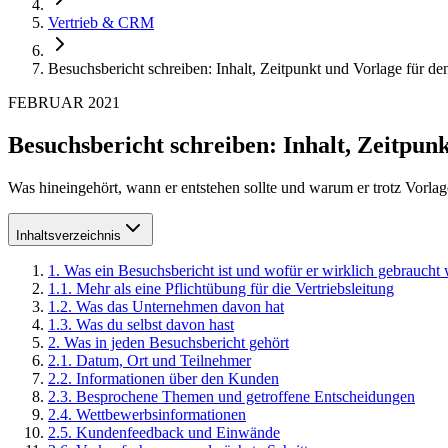
Vertrieb & CRM
Besuchsbericht schreiben: Inhalt, Zeitpunkt und Vorlage für d
FEBRUAR 2021
Besuchsbericht schreiben: Inhalt, Zeitpun
Was hineingehört, wann er entstehen sollte und warum er trotz Vorlage
Inhaltsverzeichnis
1
.
Was ein Besuchsbericht ist und wofür er wirklich gebraucht 
1
.
1
.
Mehr als eine Pflichtübung für die Vertriebsleitung
1
.
2
.
Was das Unternehmen davon hat
1
.
3
.
Was du selbst davon hast
2
.
Was in jeden Besuchsbericht gehört
2
.
1
.
Datum, Ort und Teilnehmer
2
.
2
.
Informationen über den Kunden
2
.
3
.
Besprochene Themen und getroffene Entscheidungen
2
.
4
.
Wettbewerbsinformationen
2
.
5
.
Kundenfeedback und Einwände