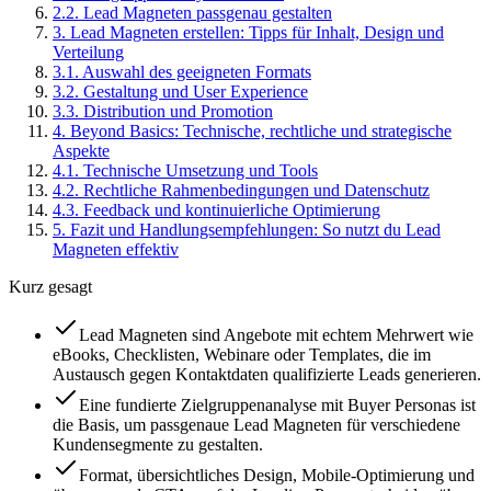
2
.
2
.
Lead Magneten passgenau gestalten
3
.
Lead Magneten erstellen: Tipps für Inhalt, Design und
Verteilung
3
.
1
.
Auswahl des geeigneten Formats
3
.
2
.
Gestaltung und User Experience
3
.
3
.
Distribution und Promotion
4
.
Beyond Basics: Technische, rechtliche und strategische
Aspekte
4
.
1
.
Technische Umsetzung und Tools
4
.
2
.
Rechtliche Rahmenbedingungen und Datenschutz
4
.
3
.
Feedback und kontinuierliche Optimierung
5
.
Fazit und Handlungsempfehlungen: So nutzt du Lead
Magneten effektiv
Kurz gesagt
Lead Magneten sind Angebote mit echtem Mehrwert wie
eBooks, Checklisten, Webinare oder Templates, die im
Austausch gegen Kontaktdaten qualifizierte Leads generieren.
Eine fundierte Zielgruppenanalyse mit Buyer Personas ist
die Basis, um passgenaue Lead Magneten für verschiedene
Kundensegmente zu gestalten.
Format, übersichtliches Design, Mobile-Optimierung und