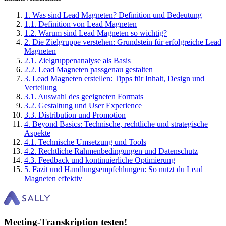
1
.
Was sind Lead Magneten? Definition und Bedeutung
1
.
1
.
Definition von Lead Magneten
1
.
2
.
Warum sind Lead Magneten so wichtig?
2
.
Die Zielgruppe verstehen: Grundstein für erfolgreiche Lead
Magneten
2
.
1
.
Zielgruppenanalyse als Basis
2
.
2
.
Lead Magneten passgenau gestalten
3
.
Lead Magneten erstellen: Tipps für Inhalt, Design und
Verteilung
3
.
1
.
Auswahl des geeigneten Formats
3
.
2
.
Gestaltung und User Experience
3
.
3
.
Distribution und Promotion
4
.
Beyond Basics: Technische, rechtliche und strategische
Aspekte
4
.
1
.
Technische Umsetzung und Tools
4
.
2
.
Rechtliche Rahmenbedingungen und Datenschutz
4
.
3
.
Feedback und kontinuierliche Optimierung
5
.
Fazit und Handlungsempfehlungen: So nutzt du Lead
Magneten effektiv
Meeting-Transkription testen!