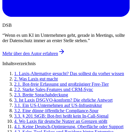
DSB
“
Wenn es um KI im Unternehmen geht, gerade in Meetings, sollte
der Datenschutz immer an erster Stelle stehen.
”
Mehr über den Autor erfahren
Inhaltsverzeichnis
1
.
Laxis-Alternative gesucht? Das solltest du vorher wissen
2
.
Was Laxis gut macht
2
.
1
.
Bot-freie Erfassung und großzügiger Free-Tier
2
.
2
.
Starke Sales-Features und CRM-Sync
2
.
3
.
Breite Sprachabdeckung
3
.
Ist Laxis DSGVO-konform? Die ehrliche Antwort
3
.
1
.
Ein US-Unternehmen auf US-Infrastruktur
3
.
2
.
Eine dünne öffentliche Compliance-Spur
3
.
3
.
§ 201 StGB: Bot-frei heißt kein In-Call-Signal
4
.
Wo Laxis für deutsche Nutzer an Grenzen stößt
4
.
1
.
Keine Deutsch-Optimierung, Oberfläche oder Support
4
.
2
.
Sales-Tool-Fokus und Residenz hinter Enterprise