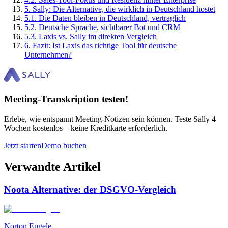
5
.
Sally: Die Alternative, die wirklich in Deutschland hostet
5
.
1
.
Die Daten bleiben in Deutschland, vertraglich
5
.
2
.
Deutsche Sprache, sichtbarer Bot und CRM
5
.
3
.
Laxis vs. Sally im direkten Vergleich
6
.
Fazit: Ist Laxis das richtige Tool für deutsche
Unternehmen?
Meeting-Transkription testen!
Erlebe, wie entspannt Meeting-Notizen sein können. Teste Sally 4
Wochen kostenlos – keine Kreditkarte erforderlich.
Jetzt starten
Demo buchen
Verwandte Artikel
Noota Alternative: der DSGVO-Vergleich
Norton Engele