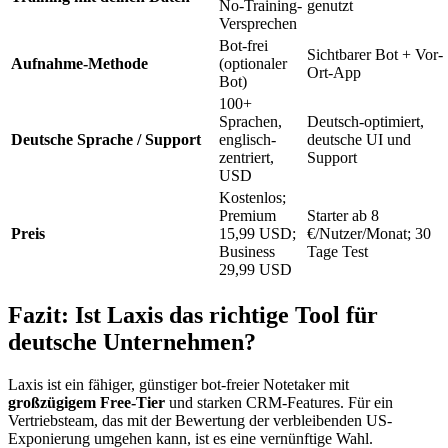
No-Training-
genutzt
Versprechen
Bot-frei
Sichtbarer Bot + Vor-
Aufnahme-Methode
(optionaler
Ort-App
Bot)
100+
Sprachen,
Deutsch-optimiert,
Deutsche Sprache / Support
englisch-
deutsche UI und
zentriert,
Support
USD
Kostenlos;
Premium
Starter ab 8
Preis
15,99 USD;
€/Nutzer/Monat; 30
Business
Tage Test
29,99 USD
Fazit: Ist Laxis das richtige Tool für
deutsche Unternehmen?
Laxis ist ein fähiger, günstiger bot-freier Notetaker mit
großzügigem Free-Tier
und starken CRM-Features. Für ein
Vertriebsteam, das mit der Bewertung der verbleibenden US-
Exponierung umgehen kann, ist es eine vernünftige Wahl.