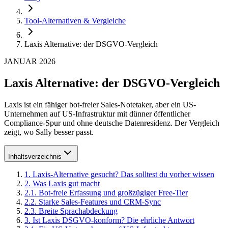
Tool-Alternativen & Vergleiche
Laxis Alternative: der DSGVO-Vergleich
JANUAR 2026
Laxis Alternative: der DSGVO-Vergleich
Laxis ist ein fähiger bot-freier Sales-Notetaker, aber ein US-
Unternehmen auf US-Infrastruktur mit dünner öffentlicher
Compliance-Spur und ohne deutsche Datenresidenz. Der Vergleich
zeigt, wo Sally besser passt.
Inhaltsverzeichnis
1
.
Laxis-Alternative gesucht? Das solltest du vorher wissen
2
.
Was Laxis gut macht
2
.
1
.
Bot-freie Erfassung und großzügiger Free-Tier
2
.
2
.
Starke Sales-Features und CRM-Sync
2
.
3
.
Breite Sprachabdeckung
3
.
Ist Laxis DSGVO-konform? Die ehrliche Antwort