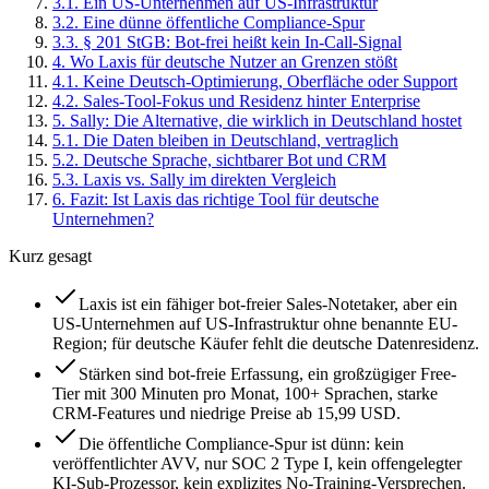
3
.
1
.
Ein US-Unternehmen auf US-Infrastruktur
3
.
2
.
Eine dünne öffentliche Compliance-Spur
3
.
3
.
§ 201 StGB: Bot-frei heißt kein In-Call-Signal
4
.
Wo Laxis für deutsche Nutzer an Grenzen stößt
4
.
1
.
Keine Deutsch-Optimierung, Oberfläche oder Support
4
.
2
.
Sales-Tool-Fokus und Residenz hinter Enterprise
5
.
Sally: Die Alternative, die wirklich in Deutschland hostet
5
.
1
.
Die Daten bleiben in Deutschland, vertraglich
5
.
2
.
Deutsche Sprache, sichtbarer Bot und CRM
5
.
3
.
Laxis vs. Sally im direkten Vergleich
6
.
Fazit: Ist Laxis das richtige Tool für deutsche
Unternehmen?
Kurz gesagt
Laxis ist ein fähiger bot-freier Sales-Notetaker, aber ein
US-Unternehmen auf US-Infrastruktur ohne benannte EU-
Region; für deutsche Käufer fehlt die deutsche Datenresidenz.
Stärken sind bot-freie Erfassung, ein großzügiger Free-
Tier mit 300 Minuten pro Monat, 100+ Sprachen, starke
CRM-Features und niedrige Preise ab 15,99 USD.
Die öffentliche Compliance-Spur ist dünn: kein
veröffentlichter AVV, nur SOC 2 Type I, kein offengelegter
KI-Sub-Prozessor, kein explizites No-Training-Versprechen.