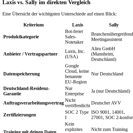
Laxis vs. Sally im direkten Vergleich
Eine Übersicht der wichtigsten Unterschiede auf einen Blick:
Kriterium
Laxis
Sally
Bot-freier
Branchenübergreifend
Produktkategorie
Sales-
Meetingassistent
Notetaker
Aliru GmbH
Laxis, Inc.
Anbieter / Vertragspartner
(Mannheim,
(USA)
Deutschland)
Google
Cloud, keine
Datenspeicherung
Nur Deutschland
benannte
EU-Region
Deutschland-Residenz-
Nur
Ja (nur Deutschland)
Garantie
Enterprise
Nicht
Auftragsverarbeitungsvertrag
Deutscher AVV
veröffentlicht
SOC 2 Type
ISO 9001, 14001,
Zertifizierungen
I
27001, SOC 2-konfo
Kein
explizites
Nicht zum Training
Training mit deinen Daten