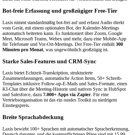
Bot-freie Erfassung und großzügiger Free-Tier
Laxis nimmt standardmäßig bot-frei auf und erfasst Audio direkt
vom Gerät, mit einem optionalen Bot, der Kalender-Meetings
automatisch beitreten kann. Es funktioniert über Zoom, Google
Meet, Microsoft Teams, Webex und mehr, dazu eine Mobile-App
für Telefonate und Vor-Ort-Meetings. Der Free-Tier enthält
300
Minuten pro Monat
, was ungewöhnlich großzügig ist.
Starke Sales-Features und CRM-Sync
Laxis bietet Echtzeit-Transkription, strukturierte
Zusammenfassungen, automatische Action Items, 50+ Schreib-
Templates inklusive Follow-up-E-Mails und Sales-Formate, einen
KI-Chat über die Meeting-Historie und nativen Sync in HubSpot
und Salesforce, dazu
7.000+ Apps via Zapier
. Für eine
Vertriebsorganisation ist das ein rundes Toolkit zu niedrigem
Einstiegspreis.
Breite Sprachabdeckung
Laxis bewirbt 100+ Sprachen mit automatischer Spracherkennung,
Deutsch darunter, und die kostenpflichtigen Pläne sind mit 15,99