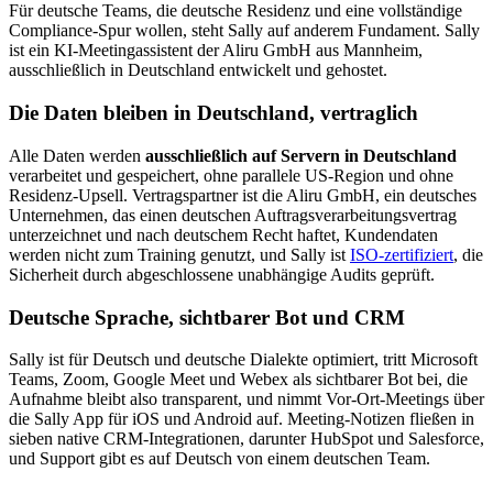
Für deutsche Teams, die deutsche Residenz und eine vollständige
Compliance-Spur wollen, steht Sally auf anderem Fundament. Sally
ist ein KI-Meetingassistent der Aliru GmbH aus Mannheim,
ausschließlich in Deutschland entwickelt und gehostet.
Die Daten bleiben in Deutschland, vertraglich
Alle Daten werden
ausschließlich auf Servern in Deutschland
verarbeitet und gespeichert, ohne parallele US-Region und ohne
Residenz-Upsell. Vertragspartner ist die Aliru GmbH, ein deutsches
Unternehmen, das einen deutschen Auftragsverarbeitungsvertrag
unterzeichnet und nach deutschem Recht haftet, Kundendaten
werden nicht zum Training genutzt, und Sally ist
ISO-zertifiziert
, die
Sicherheit durch abgeschlossene unabhängige Audits geprüft.
Deutsche Sprache, sichtbarer Bot und CRM
Sally ist für Deutsch und deutsche Dialekte optimiert, tritt Microsoft
Teams, Zoom, Google Meet und Webex als sichtbarer Bot bei, die
Aufnahme bleibt also transparent, und nimmt Vor-Ort-Meetings über
die Sally App für iOS und Android auf. Meeting-Notizen fließen in
sieben native CRM-Integrationen, darunter HubSpot und Salesforce,
und Support gibt es auf Deutsch von einem deutschen Team.