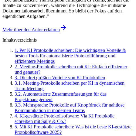
Inhalte zu konzentrieren, während die Technologie die mühsame
Dokumentationsarbeit übernimmt. So bleibt der Fokus auf den
eigentlichen Aufgaben.
”
Mehr über den Autor erfahren
Inhaltsverzeichnis
1
.
Per KI Protokolle schreiben: Die wichtigsten Vorteile &
besten Tools für automatisierte Protokollführung und
effizientere Meetings
2
.
Meeting-Protokolle schreiben mit KI: Einfach effizienter
und genauer?
3
.
Die drei größten Vorteile von KI Protokollen
3
.
1
.
Meeting-Protokolle schreiben per KI in dynamischen
Team-Meetings
3
.
2
.
Automatisierte Zusammenfassungen für das
Projektmanagement
3
.
3
.
Mehrsprache Protokolle auf Knopfdruck für nahtlose
Kommunikation in modernen Teams
4
.
KI-gestützte Protokollsoftware: Via KI Protokolle
schreiben mit Sally & Co.?
5
.
Mit KI Protokolle schreiben: Was ist die beste KI-gestützte
Protokollsoftware 2025?