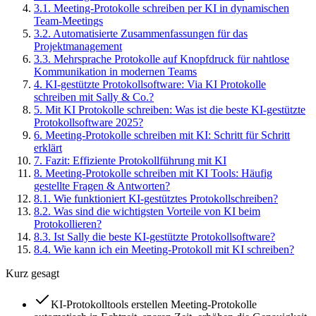
3
.
1
.
Meeting-Protokolle schreiben per KI in dynamischen
Team-Meetings
3
.
2
.
Automatisierte Zusammenfassungen für das
Projektmanagement
3
.
3
.
Mehrsprache Protokolle auf Knopfdruck für nahtlose
Kommunikation in modernen Teams
4
.
KI-gestützte Protokollsoftware: Via KI Protokolle
schreiben mit Sally & Co.?
5
.
Mit KI Protokolle schreiben: Was ist die beste KI-gestützte
Protokollsoftware 2025?
6
.
Meeting-Protokolle schreiben mit KI: Schritt für Schritt
erklärt
7
.
Fazit: Effiziente Protokollführung mit KI
8
.
Meeting-Protokolle schreiben mit KI Tools: Häufig
gestellte Fragen & Antworten?
8
.
1
.
Wie funktioniert KI-gestütztes Protokollschreiben?
8
.
2
.
Was sind die wichtigsten Vorteile von KI beim
Protokollieren?
8
.
3
.
Ist Sally die beste KI-gestützte Protokollsoftware?
8
.
4
.
Wie kann ich ein Meeting-Protokoll mit KI schreiben?
Kurz gesagt
KI-Protokolltools erstellen Meeting-Protokolle