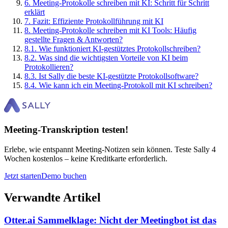
6
.
Meeting-Protokolle schreiben mit KI: Schritt für Schritt
erklärt
7
.
Fazit: Effiziente Protokollführung mit KI
8
.
Meeting-Protokolle schreiben mit KI Tools: Häufig
gestellte Fragen & Antworten?
8
.
1
.
Wie funktioniert KI-gestütztes Protokollschreiben?
8
.
2
.
Was sind die wichtigsten Vorteile von KI beim
Protokollieren?
8
.
3
.
Ist Sally die beste KI-gestützte Protokollsoftware?
8
.
4
.
Wie kann ich ein Meeting-Protokoll mit KI schreiben?
Meeting-Transkription testen!
Erlebe, wie entspannt Meeting-Notizen sein können. Teste Sally 4
Wochen kostenlos – keine Kreditkarte erforderlich.
Jetzt starten
Demo buchen
Verwandte Artikel
Otter.ai Sammelklage: Nicht der Meetingbot ist das