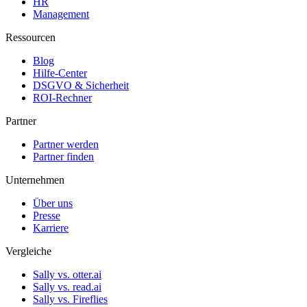
HR
Management
Ressourcen
Blog
Hilfe-Center
DSGVO & Sicherheit
ROI-Rechner
Partner
Partner werden
Partner finden
Unternehmen
Über uns
Presse
Karriere
Vergleiche
Sally vs. otter.ai
Sally vs. read.ai
Sally vs. Fireflies