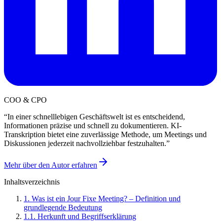
COO & CPO
“
In einer schnelllebigen Geschäftswelt ist es entscheidend,
Informationen präzise und schnell zu dokumentieren. KI-
Transkription bietet eine zuverlässige Methode, um Meetings und
Diskussionen jederzeit nachvollziehbar festzuhalten.
”
Mehr über den Autor erfahren
Inhaltsverzeichnis
1
.
Was ist ein Jour Fixe Meeting? – Definition und
grundlegende Bedeutung
1
.
1
.
Herkunft und Begriffserklärung