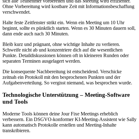
sich alle Teilnehmer vorbereiten und das Meeting wird effizienter.
Ohne Vorbereitung wird kostbare Zeit mit Informationsbeschaffung
verschwendet.
Halte feste Zeitfenster strikt ein. Wenn ein Meeting um 10 Uhr
beginnt, sollte es pünktlich starten. Wenn es 30 Minuten dauern soll,
dann ende auch nach 30 Minuten.
Bleib kurz und prägnant, ohne wichtige Inhalte zu verlieren.
Schweife nicht ab und konzentriere dich auf die wesentlichen
Punkte. Detaildiskussionen können oft in kleineren Runden oder
separaten Terminen ausgelagert werden.
Die konsequente Nachbereitung ist entscheidend. Verschicke
zeitnah ein Protokoll mit den besprochenen Punkten und der
Aufgabenverteilung. So vergisst niemand, was besprochen wurde.
Technologische Unterstützung – Meeting-Software
und Tools
Moderne Tools können deine Jour Fixe Meetings erheblich
verbessern. Ein DSGVO-konformer KI-Meeting-Assistent wie Sally
kann automatisch Protokolle erstellen und Meeting-Inhalte
transkribieren.