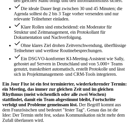
den gleichen Stand bringt und den Informationsfluss sichert.
Die ideale Dauer liegt zwischen 30 und 45 Minuten; die
Agenda solltest du 2 bis 3 Tage vorher versenden und nur
relevante Teilnehmer einladen.
Klare Rollen sind entscheidend: ein Moderator für
Struktur und Zeitmanagement, ein Protokollant für
Dokumentation und Nachverfolgung.
Ohne klares Ziel drohen Zeitverschwendung, überflüssige
Teilnehmer und wertlose Routinebesprechungen.
Ein DSGVO-konformer KI-Meeting-Assistent wie Sally,
gehostet auf Servern in Deutschland und von 5.000+ Teams
genutzt, transkribiert automatisch, erstellt Protokolle und lässt
sich in Projektmanagement- und CRM-Tools integrieren.
Ein Jour Fixe ist ein fest terminierter, wiederkehrender Termin:
ein Meeting, das immer zur gleichen Zeit und im gleichen
Rhythmus (meist wöchentlich oder alle zwei Wochen)
stattfindet, damit ein Team abgestimmt bleibt, Fortschritte
verfolgt und Probleme gemeinsam löst.
Der Begriff kommt aus
dem Französischen und bedeutet "fester Tag". Genau das ist die
Idee: Der Termin steht fest, sodass Kommunikation nicht mehr dem
Zufall überlassen wird.