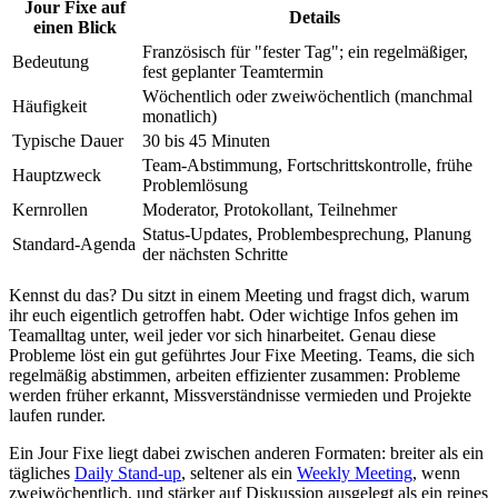
Jour Fixe auf
Details
einen Blick
Französisch für "fester Tag"; ein regelmäßiger,
Bedeutung
fest geplanter Teamtermin
Wöchentlich oder zweiwöchentlich (manchmal
Häufigkeit
monatlich)
Typische Dauer
30 bis 45 Minuten
Team-Abstimmung, Fortschrittskontrolle, frühe
Hauptzweck
Problemlösung
Kernrollen
Moderator, Protokollant, Teilnehmer
Status-Updates, Problembesprechung, Planung
Standard-Agenda
der nächsten Schritte
Kennst du das? Du sitzt in einem Meeting und fragst dich, warum
ihr euch eigentlich getroffen habt. Oder wichtige Infos gehen im
Teamalltag unter, weil jeder vor sich hinarbeitet. Genau diese
Probleme löst ein gut geführtes Jour Fixe Meeting. Teams, die sich
regelmäßig abstimmen, arbeiten effizienter zusammen: Probleme
werden früher erkannt, Missverständnisse vermieden und Projekte
laufen runder.
Ein Jour Fixe liegt dabei zwischen anderen Formaten: breiter als ein
tägliches
Daily Stand-up
, seltener als ein
Weekly Meeting
, wenn
zweiwöchentlich, und stärker auf Diskussion ausgelegt als ein reines