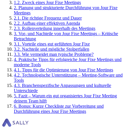
1
.
2
.
Zweck eines Jour Fixe Meetings
2
.
Planung und strukturierte Durchführung von Jour Fixe
Meetings
2
.
1
.
Die richtige Frequenz und Dauer
2
.
2
.
Aufbau einer effektiven Agenda
2
.
3
.
Rollenverteilung innerhalb des Meetings
3
.
Vor- und Nachteile von Jour Fixe Meetings – Kritische
Betrachtung
3
.
1
.
Vorteile eines gut geführten Jour Fixe
3
.
2
.
Nachteile und mögliche Stolperfallen
3
.
3
.
Wie vermeidet man typische Probleme?
4
.
Praktische Tipps für erfolgreiche Jour Fixe Meetings und
moderne Tools
4
.
1
.
Tipps für die Optimierung von Jour Fixe Meetings
4
.
2
.
Technologische Unterstützung – Meeting-Software und
Tools
4
.
3
.
Branchenspezifische Anpassungen und kulturelle
Unterschiede
5
.
Fazit – Warum ein gut organisiertes Jour Fixe Meeting
deinem Team hilft
6
.
Bonus: Kurze Checkliste zur Vorbereitung und
Durchführung eines Jour Fixe Meetings