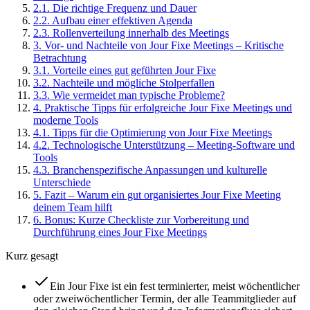
2
.
1
.
Die richtige Frequenz und Dauer
2
.
2
.
Aufbau einer effektiven Agenda
2
.
3
.
Rollenverteilung innerhalb des Meetings
3
.
Vor- und Nachteile von Jour Fixe Meetings – Kritische
Betrachtung
3
.
1
.
Vorteile eines gut geführten Jour Fixe
3
.
2
.
Nachteile und mögliche Stolperfallen
3
.
3
.
Wie vermeidet man typische Probleme?
4
.
Praktische Tipps für erfolgreiche Jour Fixe Meetings und
moderne Tools
4
.
1
.
Tipps für die Optimierung von Jour Fixe Meetings
4
.
2
.
Technologische Unterstützung – Meeting-Software und
Tools
4
.
3
.
Branchenspezifische Anpassungen und kulturelle
Unterschiede
5
.
Fazit – Warum ein gut organisiertes Jour Fixe Meeting
deinem Team hilft
6
.
Bonus: Kurze Checkliste zur Vorbereitung und
Durchführung eines Jour Fixe Meetings
Kurz gesagt
Ein Jour Fixe ist ein fest terminierter, meist wöchentlicher
oder zweiwöchentlicher Termin, der alle Teammitglieder auf