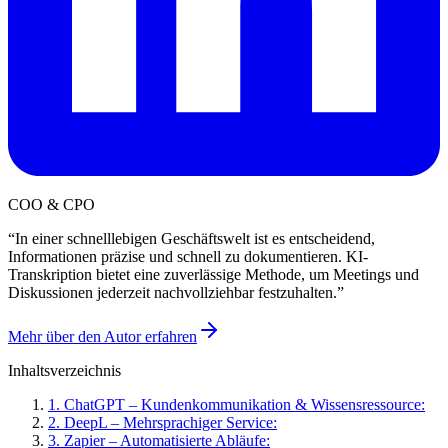
COO & CPO
“
In einer schnelllebigen Geschäftswelt ist es entscheidend,
Informationen präzise und schnell zu dokumentieren. KI-
Transkription bietet eine zuverlässige Methode, um Meetings und
Diskussionen jederzeit nachvollziehbar festzuhalten.
”
Mehr über den Autor erfahren
Inhaltsverzeichnis
1
.
ChatGPT – Kundenkommunikation & Wissensressource:
2
.
DeepL – Mehrsprachiger Service:
3
.
Zapier – Automatisierte Abläufe: