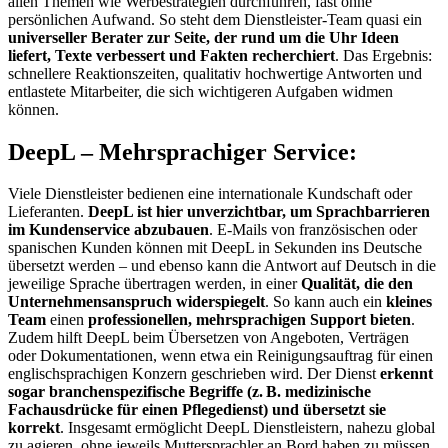
allen Themen wie Werbestrategien durchführen, fast ohne
persönlichen Aufwand. So steht dem Dienstleister-Team quasi ein
universeller Berater zur Seite, der rund um die Uhr Ideen
liefert, Texte verbessert und Fakten recherchiert
. Das Ergebnis:
schnellere Reaktionszeiten, qualitativ hochwertige Antworten und
entlastete Mitarbeiter, die sich wichtigeren Aufgaben widmen
können.
DeepL – Mehrsprachiger Service:
Viele Dienstleister bedienen eine internationale Kundschaft oder
Lieferanten.
DeepL ist hier unverzichtbar, um Sprachbarrieren
im Kundenservice abzubauen
. E-Mails von französischen oder
spanischen Kunden können mit DeepL in Sekunden ins Deutsche
übersetzt werden – und ebenso kann die Antwort auf Deutsch in die
jeweilige Sprache übertragen werden, in einer
Qualität, die den
Unternehmensanspruch widerspiegelt
. So kann auch ein
kleines
Team
einen
professionellen, mehrsprachigen Support bieten
.
Zudem hilft DeepL beim Übersetzen von Angeboten, Verträgen
oder Dokumentationen, wenn etwa ein Reinigungsauftrag für einen
englischsprachigen Konzern geschrieben wird. Der Dienst
erkennt
sogar branchenspezifische Begriffe (z. B. medizinische
Fachausdrücke für einen Pflegedienst) und übersetzt sie
korrekt
. Insgesamt ermöglicht DeepL Dienstleistern, nahezu global
zu agieren, ohne jeweils Muttersprachler an Bord haben zu müssen