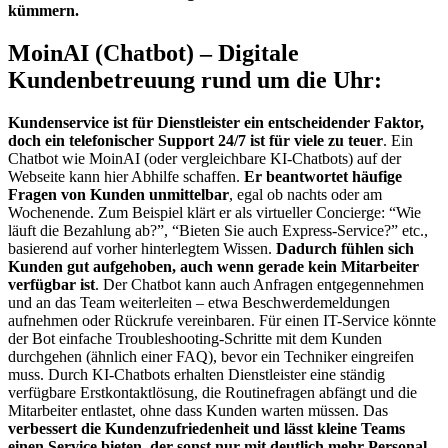
kümmern.
MoinAI (Chatbot) – Digitale
Kundenbetreuung rund um die Uhr:
Kundenservice ist für Dienstleister ein entscheidender Faktor,
doch ein telefonischer Support 24/7 ist für viele zu teuer
. Ein
Chatbot wie MoinAI (oder vergleichbare KI-Chatbots) auf der
Webseite kann hier Abhilfe schaffen.
Er beantwortet häufige
Fragen von Kunden unmittelbar
, egal ob nachts oder am
Wochenende. Zum Beispiel klärt er als virtueller Concierge: “Wie
läuft die Bezahlung ab?”, “Bieten Sie auch Express-Service?” etc.,
basierend auf vorher hinterlegtem Wissen.
Dadurch fühlen sich
Kunden gut aufgehoben, auch wenn gerade kein Mitarbeiter
verfügbar ist
. Der Chatbot kann auch Anfragen entgegennehmen
und an das Team weiterleiten – etwa Beschwerdemeldungen
aufnehmen oder Rückrufe vereinbaren. Für einen IT-Service könnte
der Bot einfache Troubleshooting-Schritte mit dem Kunden
durchgehen (ähnlich einer FAQ), bevor ein Techniker eingreifen
muss. Durch KI-Chatbots erhalten Dienstleister eine ständig
verfügbare Erstkontaktlösung, die Routinefragen abfängt und die
Mitarbeiter entlastet, ohne dass Kunden warten müssen. Das
verbessert die Kundenzufriedenheit und lässt kleine Teams
einen Service bieten, der sonst nur mit deutlich mehr Personal