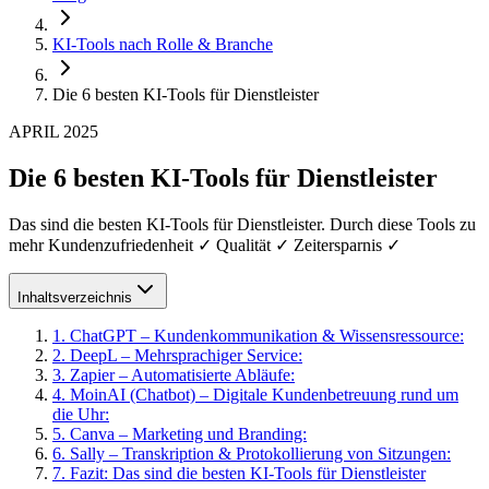
KI-Tools nach Rolle & Branche
Die 6 besten KI-Tools für Dienstleister
APRIL 2025
Die 6 besten KI-Tools für Dienstleister
Das sind die besten KI-Tools für Dienstleister. Durch diese Tools zu
mehr Kundenzufriedenheit ✓ Qualität ✓ Zeitersparnis ✓
Inhaltsverzeichnis
1
.
ChatGPT – Kundenkommunikation & Wissensressource:
2
.
DeepL – Mehrsprachiger Service:
3
.
Zapier – Automatisierte Abläufe:
4
.
MoinAI (Chatbot) – Digitale Kundenbetreuung rund um
die Uhr:
5
.
Canva – Marketing und Branding:
6
.
Sally – Transkription & Protokollierung von Sitzungen:
7
.
Fazit: Das sind die besten KI-Tools für Dienstleister