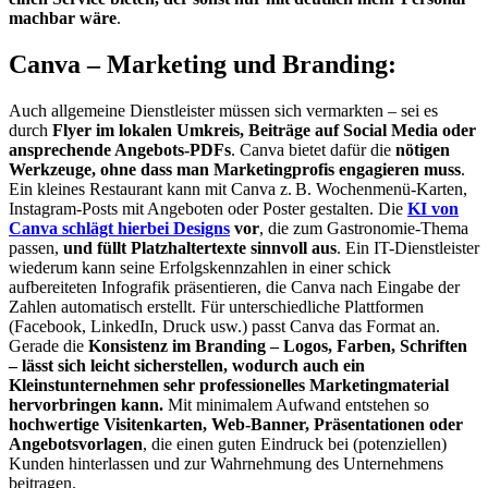
machbar wäre
.
Canva – Marketing und Branding:
Auch allgemeine Dienstleister müssen sich vermarkten – sei es
durch
Flyer im lokalen Umkreis, Beiträge auf Social Media oder
ansprechende Angebots-PDFs
. Canva bietet dafür die
nötigen
Werkzeuge, ohne dass man Marketingprofis engagieren muss
.
Ein kleines Restaurant kann mit Canva z. B. Wochenmenü-Karten,
Instagram-Posts mit Angeboten oder Poster gestalten. Die
KI von
Canva schlägt hierbei Designs
vor
, die zum Gastronomie-Thema
passen,
und füllt Platzhaltertexte sinnvoll aus
. Ein IT-Dienstleister
wiederum kann seine Erfolgskennzahlen in einer schick
aufbereiteten Infografik präsentieren, die Canva nach Eingabe der
Zahlen automatisch erstellt. Für unterschiedliche Plattformen
(Facebook, LinkedIn, Druck usw.) passt Canva das Format an.
Gerade die
Konsistenz im Branding – Logos, Farben, Schriften
– lässt sich leicht sicherstellen, wodurch auch ein
Kleinstunternehmen sehr professionelles Marketingmaterial
hervorbringen kann.
Mit minimalem Aufwand entstehen so
hochwertige Visitenkarten, Web-Banner, Präsentationen oder
Angebotsvorlagen
, die einen guten Eindruck bei (potenziellen)
Kunden hinterlassen und zur Wahrnehmung des Unternehmens
beitragen.