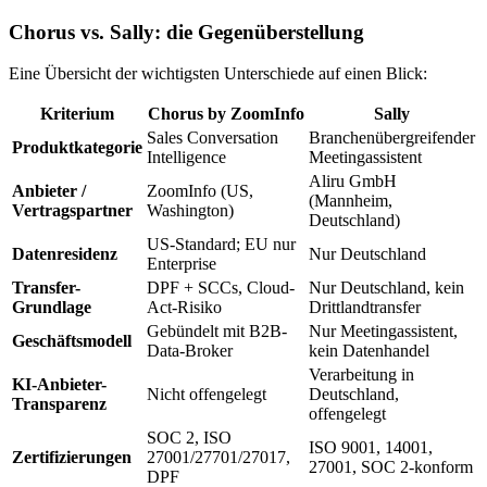
Chorus vs. Sally: die Gegenüberstellung
Eine Übersicht der wichtigsten Unterschiede auf einen Blick:
Kriterium
Chorus by ZoomInfo
Sally
Sales Conversation
Branchenübergreifender
Produktkategorie
Intelligence
Meetingassistent
Aliru GmbH
Anbieter /
ZoomInfo (US,
(Mannheim,
Vertragspartner
Washington)
Deutschland)
US-Standard; EU nur
Datenresidenz
Nur Deutschland
Enterprise
Transfer-
DPF + SCCs, Cloud-
Nur Deutschland, kein
Grundlage
Act-Risiko
Drittlandtransfer
Gebündelt mit B2B-
Nur Meetingassistent,
Geschäftsmodell
Data-Broker
kein Datenhandel
Verarbeitung in
KI-Anbieter-
Nicht offengelegt
Deutschland,
Transparenz
offengelegt
SOC 2, ISO
ISO 9001, 14001,
Zertifizierungen
27001/27701/27017,
27001, SOC 2-konform
DPF