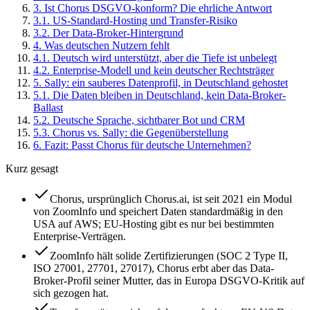
3
.
Ist Chorus DSGVO-konform? Die ehrliche Antwort
3
.
1
.
US-Standard-Hosting und Transfer-Risiko
3
.
2
.
Der Data-Broker-Hintergrund
4
.
Was deutschen Nutzern fehlt
4
.
1
.
Deutsch wird unterstützt, aber die Tiefe ist unbelegt
4
.
2
.
Enterprise-Modell und kein deutscher Rechtsträger
5
.
Sally: ein sauberes Datenprofil, in Deutschland gehostet
5
.
1
.
Die Daten bleiben in Deutschland, kein Data-Broker-
Ballast
5
.
2
.
Deutsche Sprache, sichtbarer Bot und CRM
5
.
3
.
Chorus vs. Sally: die Gegenüberstellung
6
.
Fazit: Passt Chorus für deutsche Unternehmen?
Kurz gesagt
Chorus, ursprünglich Chorus.ai, ist seit 2021 ein Modul
von ZoomInfo und speichert Daten standardmäßig in den
USA auf AWS; EU-Hosting gibt es nur bei bestimmten
Enterprise-Verträgen.
ZoomInfo hält solide Zertifizierungen (SOC 2 Type II,
ISO 27001, 27701, 27017), Chorus erbt aber das Data-
Broker-Profil seiner Mutter, das in Europa DSGVO-Kritik auf
sich gezogen hat.