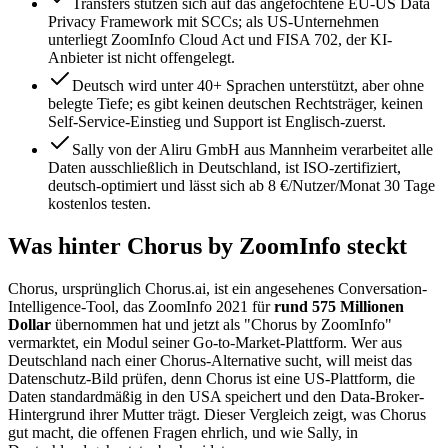
Transfers stützen sich auf das angefochtene EU-US Data
Privacy Framework mit SCCs; als US-Unternehmen
unterliegt ZoomInfo Cloud Act und FISA 702, der KI-
Anbieter ist nicht offengelegt.
Deutsch wird unter 40+ Sprachen unterstützt, aber ohne
belegte Tiefe; es gibt keinen deutschen Rechtsträger, keinen
Self-Service-Einstieg und Support ist Englisch-zuerst.
Sally von der Aliru GmbH aus Mannheim verarbeitet alle
Daten ausschließlich in Deutschland, ist ISO-zertifiziert,
deutsch-optimiert und lässt sich ab 8 €/Nutzer/Monat 30 Tage
kostenlos testen.
Was hinter Chorus by ZoomInfo steckt
Chorus, ursprünglich Chorus.ai, ist ein angesehenes Conversation-
Intelligence-Tool, das ZoomInfo 2021 für
rund 575 Millionen
Dollar
übernommen hat und jetzt als "Chorus by ZoomInfo"
vermarktet, ein Modul seiner Go-to-Market-Plattform. Wer aus
Deutschland nach einer Chorus-Alternative sucht, will meist das
Datenschutz-Bild prüfen, denn Chorus ist eine US-Plattform, die
Daten standardmäßig in den USA speichert und den Data-Broker-
Hintergrund ihrer Mutter trägt. Dieser Vergleich zeigt, was Chorus
gut macht, die offenen Fragen ehrlich, und wie Sally, in