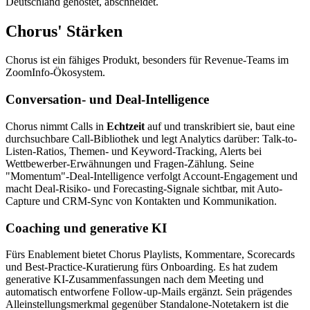
Deutschland gehostet, abschneidet.
Chorus' Stärken
Chorus ist ein fähiges Produkt, besonders für Revenue-Teams im
ZoomInfo-Ökosystem.
Conversation- und Deal-Intelligence
Chorus nimmt Calls in
Echtzeit
auf und transkribiert sie, baut eine
durchsuchbare Call-Bibliothek und legt Analytics darüber: Talk-to-
Listen-Ratios, Themen- und Keyword-Tracking, Alerts bei
Wettbewerber-Erwähnungen und Fragen-Zählung. Seine
"Momentum"-Deal-Intelligence verfolgt Account-Engagement und
macht Deal-Risiko- und Forecasting-Signale sichtbar, mit Auto-
Capture und CRM-Sync von Kontakten und Kommunikation.
Coaching und generative KI
Fürs Enablement bietet Chorus Playlists, Kommentare, Scorecards
und Best-Practice-Kuratierung fürs Onboarding. Es hat zudem
generative KI-Zusammenfassungen nach dem Meeting und
automatisch entworfene Follow-up-Mails ergänzt. Sein prägendes
Alleinstellungsmerkmal gegenüber Standalone-Notetakern ist die