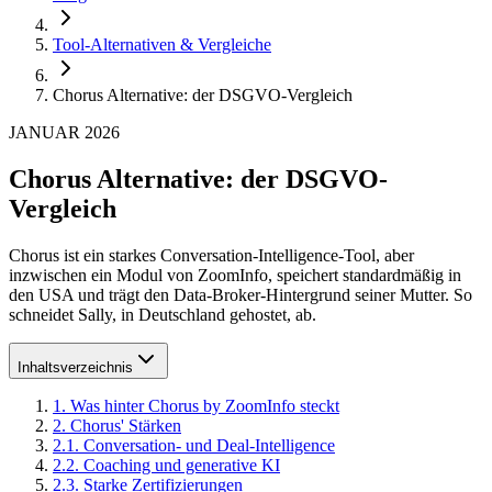
Tool-Alternativen & Vergleiche
Chorus Alternative: der DSGVO-Vergleich
JANUAR 2026
Chorus Alternative: der DSGVO-
Vergleich
Chorus ist ein starkes Conversation-Intelligence-Tool, aber
inzwischen ein Modul von ZoomInfo, speichert standardmäßig in
den USA und trägt den Data-Broker-Hintergrund seiner Mutter. So
schneidet Sally, in Deutschland gehostet, ab.
Inhaltsverzeichnis
1
.
Was hinter Chorus by ZoomInfo steckt
2
.
Chorus' Stärken
2
.
1
.
Conversation- und Deal-Intelligence
2
.
2
.
Coaching und generative KI
2
.
3
.
Starke Zertifizierungen