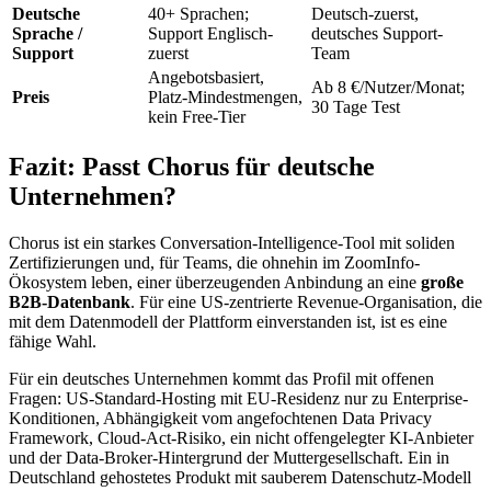
Deutsche
40+ Sprachen;
Deutsch-zuerst,
Sprache /
Support Englisch-
deutsches Support-
Support
zuerst
Team
Angebotsbasiert,
Ab 8 €/Nutzer/Monat;
Preis
Platz-Mindestmengen,
30 Tage Test
kein Free-Tier
Fazit: Passt Chorus für deutsche
Unternehmen?
Chorus ist ein starkes Conversation-Intelligence-Tool mit soliden
Zertifizierungen und, für Teams, die ohnehin im ZoomInfo-
Ökosystem leben, einer überzeugenden Anbindung an eine
große
B2B-Datenbank
. Für eine US-zentrierte Revenue-Organisation, die
mit dem Datenmodell der Plattform einverstanden ist, ist es eine
fähige Wahl.
Für ein deutsches Unternehmen kommt das Profil mit offenen
Fragen: US-Standard-Hosting mit EU-Residenz nur zu Enterprise-
Konditionen, Abhängigkeit vom angefochtenen Data Privacy
Framework, Cloud-Act-Risiko, ein nicht offengelegter KI-Anbieter
und der Data-Broker-Hintergrund der Muttergesellschaft. Ein in
Deutschland gehostetes Produkt mit sauberem Datenschutz-Modell