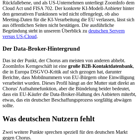
Rückfallebene, und als US-Unternehmen unterliegt ZoomInfo dem
Cloud Act und FISA 702. Der konkrete KI-Modell-Anbieter hinter
den generativen Funktionen wird nicht offengelegt, ob also
Meeting-Daten für die KI-Verarbeitung die EU verlassen, lässt sich
aus öffentlichen Seiten nicht bestätigen. Die ausführliche
Begründung steht in unserem Überblick zu
deutschen Servern
versus US-Cloud
.
Der Data-Broker-Hintergrund
Das ist der Punkt, der Chorus am meisten von anderen abhebt.
ZoomInfos Kerngeschäft ist eine
große B2B-Kontaktdatenbank
,
die in Europa DSGVO-Kritik auf sich gezogen hat, darunter
Berichte, dass Mobilnummern von EU-Bürgern ohne Einwilligung
verarbeitet wurden. Dieses Profil hängt an der Mutter statt direkt an
Chorus' Aufnahmefunktion, aber die Bündelung beider bedeutet,
dass ein EU-Käufer die Data-Broker-Haltung des Anbieters miterbt,
etwas, das ein deutscher Beschaffungsprozess sorgfältig abwägen
sollte.
Was deutschen Nutzern fehlt
Zwei weitere Punkte sprechen speziell für den deutschen Markt
gegen Chorus.