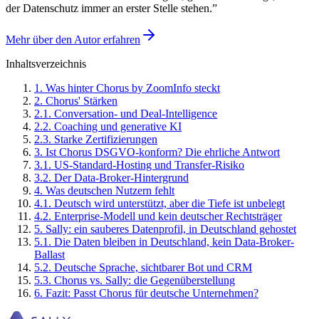
der Datenschutz immer an erster Stelle stehen.
”
Mehr über den Autor erfahren
Inhaltsverzeichnis
1
.
Was hinter Chorus by ZoomInfo steckt
2
.
Chorus' Stärken
2
.
1
.
Conversation- und Deal-Intelligence
2
.
2
.
Coaching und generative KI
2
.
3
.
Starke Zertifizierungen
3
.
Ist Chorus DSGVO-konform? Die ehrliche Antwort
3
.
1
.
US-Standard-Hosting und Transfer-Risiko
3
.
2
.
Der Data-Broker-Hintergrund
4
.
Was deutschen Nutzern fehlt
4
.
1
.
Deutsch wird unterstützt, aber die Tiefe ist unbelegt
4
.
2
.
Enterprise-Modell und kein deutscher Rechtsträger
5
.
Sally: ein sauberes Datenprofil, in Deutschland gehostet
5
.
1
.
Die Daten bleiben in Deutschland, kein Data-Broker-
Ballast
5
.
2
.
Deutsche Sprache, sichtbarer Bot und CRM
5
.
3
.
Chorus vs. Sally: die Gegenüberstellung
6
.
Fazit: Passt Chorus für deutsche Unternehmen?