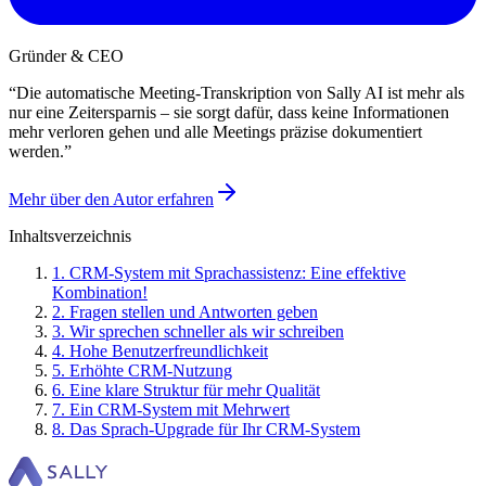
Gründer & CEO
“
Die automatische Meeting-Transkription von Sally AI ist mehr als
nur eine Zeitersparnis – sie sorgt dafür, dass keine Informationen
mehr verloren gehen und alle Meetings präzise dokumentiert
werden.
”
Mehr über den Autor erfahren
Inhaltsverzeichnis
1
.
CRM-System mit Sprachassistenz: Eine effektive
Kombination!
2
.
Fragen stellen und Antworten geben
3
.
Wir sprechen schneller als wir schreiben
4
.
Hohe Benutzerfreundlichkeit
5
.
Erhöhte CRM-Nutzung
6
.
Eine klare Struktur für mehr Qualität
7
.
Ein CRM-System mit Mehrwert
8
.
Das Sprach-Upgrade für Ihr CRM-System