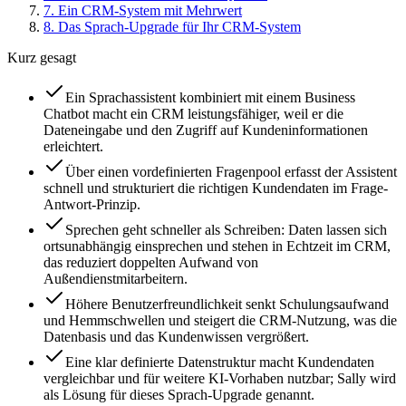
7
.
Ein CRM-System mit Mehrwert
8
.
Das Sprach-Upgrade für Ihr CRM-System
Kurz gesagt
Ein Sprachassistent kombiniert mit einem Business
Chatbot macht ein CRM leistungsfähiger, weil er die
Dateneingabe und den Zugriff auf Kundeninformationen
erleichtert.
Über einen vordefinierten Fragenpool erfasst der Assistent
schnell und strukturiert die richtigen Kundendaten im Frage-
Antwort-Prinzip.
Sprechen geht schneller als Schreiben: Daten lassen sich
ortsunabhängig einsprechen und stehen in Echtzeit im CRM,
das reduziert doppelten Aufwand von
Außendienstmitarbeitern.
Höhere Benutzerfreundlichkeit senkt Schulungsaufwand
und Hemmschwellen und steigert die CRM-Nutzung, was die
Datenbasis und das Kundenwissen vergrößert.
Eine klar definierte Datenstruktur macht Kundendaten
vergleichbar und für weitere KI-Vorhaben nutzbar; Sally wird
als Lösung für dieses Sprach-Upgrade genannt.