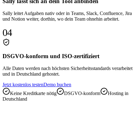
Sally lässt sich an dein Tool anbinden
Sally leitet Aufgaben nativ oder in Teams, Slack, Confluence, Jira
und Notion weiter, dorthin, wo dein Team ohnehin arbeitet.
04
DSGVO-konform und ISO-zertifiziert
Alle Daten werden nach höchsten Sicherheitsstandards verarbeitet
und in Deutschland gehostet.
Jetzt kostenlos testen
Demo buchen
Keine Kreditkarte nötig
DSGVO-konform
Hosting in
Deutschland
„
Wir verlieren keine wichtigen Details aus unseren
Gesprächen mehr. Sally erfasst alles und weist
Aufgaben automatisch zu.
“