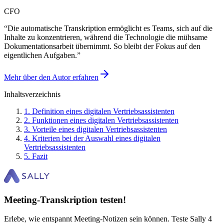
CFO
“
Die automatische Transkription ermöglicht es Teams, sich auf die
Inhalte zu konzentrieren, während die Technologie die mühsame
Dokumentationsarbeit übernimmt. So bleibt der Fokus auf den
eigentlichen Aufgaben.
”
Mehr über den Autor erfahren
Inhaltsverzeichnis
1
.
Definition eines digitalen Vertriebsassistenten
2
.
Funktionen eines digitalen Vertriebsassistenten
3
.
Vorteile eines digitalen Vertriebsassistenten
4
.
Kriterien bei der Auswahl eines digitalen
Vertriebsassistenten
5
.
Fazit
Meeting-Transkription testen!
Erlebe, wie entspannt Meeting-Notizen sein können. Teste Sally 4