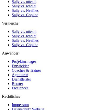
Sally vs. otter.ai
Sally vs. read.ai
Sally vs. Fireflies
Sally vs. Copilot
Vergleiche
Sally vs. otter.ai
Sally vs. read.ai
Sally vs. Fireflies
Sally vs. Copilot
Anwender
Projektmanager
Entwickler
Coaches & Trainer
Agenturen
Dienstleister
Berater
Freelancer
Rechtliches
Impressum
Datenschutz Website