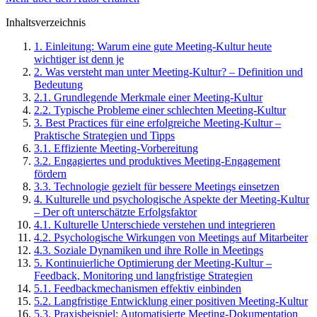
Inhaltsverzeichnis
1
.
Einleitung: Warum eine gute Meeting-Kultur heute
wichtiger ist denn je
2
.
Was versteht man unter Meeting-Kultur? – Definition und
Bedeutung
2
.
1
.
Grundlegende Merkmale einer Meeting-Kultur
2
.
2
.
Typische Probleme einer schlechten Meeting-Kultur
3
.
Best Practices für eine erfolgreiche Meeting-Kultur –
Praktische Strategien und Tipps
3
.
1
.
Effiziente Meeting-Vorbereitung
3
.
2
.
Engagiertes und produktives Meeting-Engagement
fördern
3
.
3
.
Technologie gezielt für bessere Meetings einsetzen
4
.
Kulturelle und psychologische Aspekte der Meeting-Kultur
– Der oft unterschätzte Erfolgsfaktor
4
.
1
.
Kulturelle Unterschiede verstehen und integrieren
4
.
2
.
Psychologische Wirkungen von Meetings auf Mitarbeiter
4
.
3
.
Soziale Dynamiken und ihre Rolle in Meetings
5
.
Kontinuierliche Optimierung der Meeting-Kultur –
Feedback, Monitoring und langfristige Strategien
5
.
1
.
Feedbackmechanismen effektiv einbinden
5
.
2
.
Langfristige Entwicklung einer positiven Meeting-Kultur
5
.
3
.
Praxisbeispiel: Automatisierte Meeting-Dokumentation