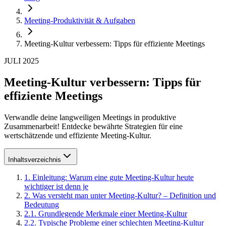
Meeting-Produktivität & Aufgaben
Meeting-Kultur verbessern: Tipps für effiziente Meetings
JULI 2025
Meeting-Kultur verbessern: Tipps für
effiziente Meetings
Verwandle deine langweiligen Meetings in produktive
Zusammenarbeit! Entdecke bewährte Strategien für eine
wertschätzende und effiziente Meeting-Kultur.
Inhaltsverzeichnis
1
.
Einleitung: Warum eine gute Meeting-Kultur heute
wichtiger ist denn je
2
.
Was versteht man unter Meeting-Kultur? – Definition und
Bedeutung
2
.
1
.
Grundlegende Merkmale einer Meeting-Kultur
2
.
2
.
Typische Probleme einer schlechten Meeting-Kultur