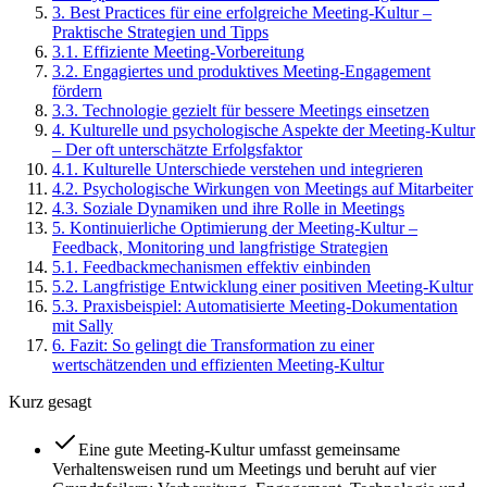
3
.
Best Practices für eine erfolgreiche Meeting-Kultur –
Praktische Strategien und Tipps
3
.
1
.
Effiziente Meeting-Vorbereitung
3
.
2
.
Engagiertes und produktives Meeting-Engagement
fördern
3
.
3
.
Technologie gezielt für bessere Meetings einsetzen
4
.
Kulturelle und psychologische Aspekte der Meeting-Kultur
– Der oft unterschätzte Erfolgsfaktor
4
.
1
.
Kulturelle Unterschiede verstehen und integrieren
4
.
2
.
Psychologische Wirkungen von Meetings auf Mitarbeiter
4
.
3
.
Soziale Dynamiken und ihre Rolle in Meetings
5
.
Kontinuierliche Optimierung der Meeting-Kultur –
Feedback, Monitoring und langfristige Strategien
5
.
1
.
Feedbackmechanismen effektiv einbinden
5
.
2
.
Langfristige Entwicklung einer positiven Meeting-Kultur
5
.
3
.
Praxisbeispiel: Automatisierte Meeting-Dokumentation
mit Sally
6
.
Fazit: So gelingt die Transformation zu einer
wertschätzenden und effizienten Meeting-Kultur
Kurz gesagt
Eine gute Meeting-Kultur umfasst gemeinsame
Verhaltensweisen rund um Meetings und beruht auf vier