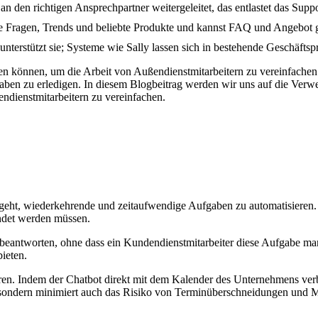
n den richtigen Ansprechpartner weitergeleitet, das entlastet das Supp
 Fragen, Trends und beliebte Produkte und kannst FAQ und Angebot ge
unterstützt sie; Systeme wie Sally lassen sich in bestehende Geschäftspr
n können, um die Arbeit von Außendienstmitarbeitern zu vereinfachen.
gaben zu erledigen. In diesem Blogbeitrag werden wir uns auf die V
endienstmitarbeitern zu vereinfachen.
m geht, wiederkehrende und zeitaufwendige Aufgaben zu automatisiere
endet werden müssen.
 beantworten, ohne dass ein Kundendienstmitarbeiter diese Aufgabe m
ieten.
n. Indem der Chatbot direkt mit dem Kalender des Unternehmens verbu
t, sondern minimiert auch das Risiko von Terminüberschneidungen und M