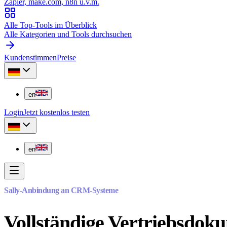
Zapier, make.com, n8n u.v.m.
Alle Top-Tools im Überblick
Alle Kategorien und Tools durchsuchen
Kundenstimmen
Preise
en
Login
Jetzt kostenlos testen
en
Sally-Anbindung an CRM-Systeme
Vollständige Vertriebsdo